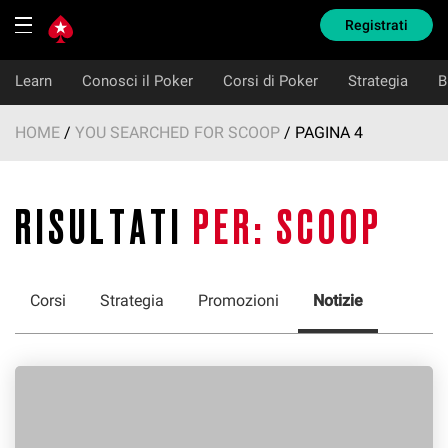
Registrati
Learn
Conosci il Poker
Corsi di Poker
Strategia
B
Salta
HOME
/
YOU SEARCHED FOR SCOOP
/
PAGINA 4
al
contenuto
RISULTATI
PER: SCOOP
Corsi
Strategia
Promozioni
Notizie