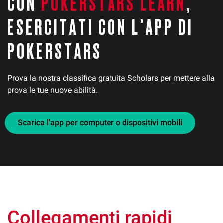
CON
POKERSTARS LEARN
,
ESERCITATI CON L'APP DI
POKERSTARS
Prova la nostra classifica gratuita Scholars per mettere alla
prova le tue nuove abilità.
Scarica l'app per computer o dispositivi mobili
Collegamenti rapidi