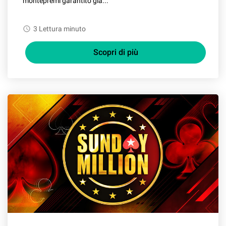
montepremi garantito già...
watch_later
3 Lettura minuto
Scopri di più