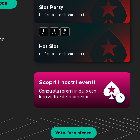
oca
Slot Party
Un fantastico bonus per te
:
:
1
9
9
Giorni
Ore
Min
mo.
Hot Slot
Un fantastico bonus per te
Scopri i nostri eventi
Conquista i premi in palio con
le iniziative del momento.
Vai all'assistenza