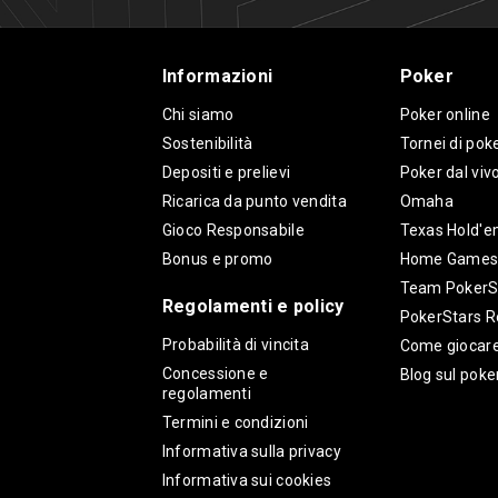
Informazioni
Poker
Chi siamo
Poker online
Sostenibilità
Tornei di pok
Depositi e prelievi
Poker dal viv
Ricarica da punto vendita
Omaha
Gioco Responsabile
Texas Hold'
Bonus e promo
Home Game
Team PokerS
Regolamenti e policy
PokerStars 
Probabilità di vincita
Come giocare
Concessione e
Blog sul poke
regolamenti
Termini e condizioni
Informativa sulla privacy
Informativa sui cookies