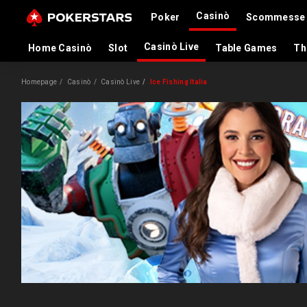
Casinò
Poker
Scommesse
Casinò Live
Home Casinò
Slot
Table Games
Th
Homepage
Casinò
Casinò Live
Ice Fishing Italia