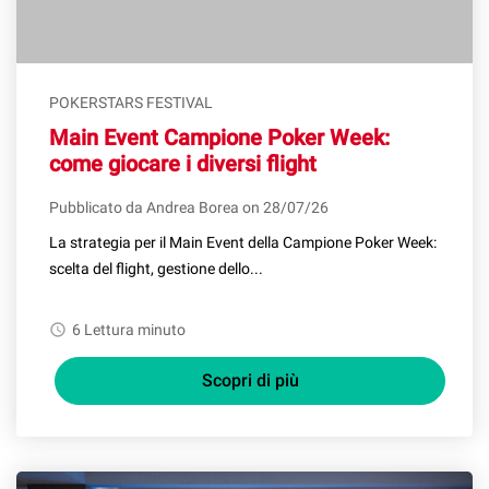
POKERSTARS FESTIVAL
Main Event Campione Poker Week:
come giocare i diversi flight
Pubblicato da Andrea Borea on 28/07/26
La strategia per il Main Event della Campione Poker Week:
scelta del flight, gestione dello...
watch_later
6 Lettura minuto
Scopri di più