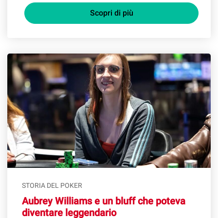
Scopri di più
STORIA DEL POKER
Aubrey Williams e un bluff che poteva
diventare leggendario