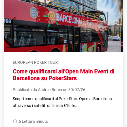
EUROPEAN POKER TOUR
Come qualificarsi all’Open Main Event di
Barcellona su PokerStars
Pubblicato da Andrea Borea on 30/07/26
Scopri come qualificarti al PokerStars Open di Barcellona
attraverso i satelliti online da €10, le...
watch_later
6 Lettura minuto