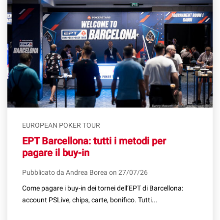
EUROPEAN POKER TOUR
EPT Barcellona: tutti i metodi per
pagare il buy-in
Pubblicato da Andrea Borea on 27/07/26
Come pagare i buy-in dei tornei dell’EPT di Barcellona:
account PSLive, chips, carte, bonifico. Tutti...