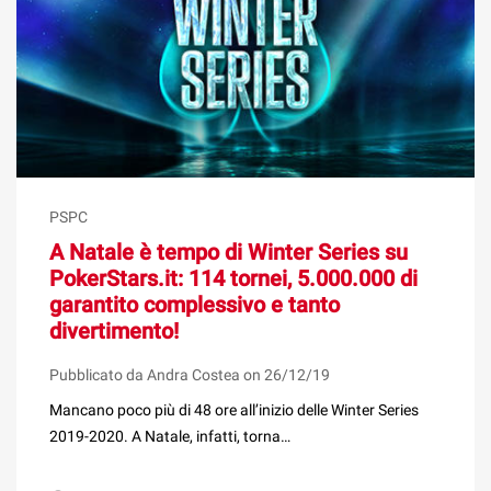
PSPC
A Natale è tempo di Winter Series su
PokerStars.it: 114 tornei, 5.000.000 di
garantito complessivo e tanto
divertimento!
Pubblicato da Andra Costea on 26/12/19
Mancano poco più di 48 ore all’inizio delle Winter Series
2019-2020. A Natale, infatti, torna…