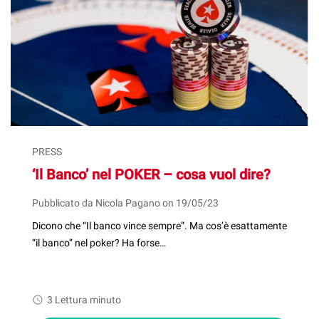
PRESS
‘Il Banco’ nel POKER – cosa vuol dire?
Pubblicato da Nicola Pagano on 19/05/23
Dicono che “Il banco vince sempre”. Ma cos’è esattamente
“il banco” nel poker? Ha forse…
watch_later
3 Lettura minuto