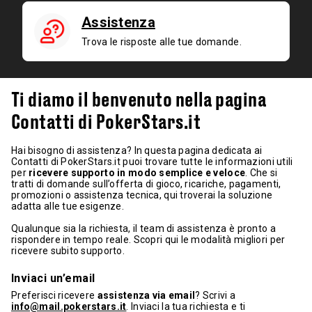
Assistenza
Trova le risposte alle tue domande.
Ti diamo il benvenuto nella pagina
Contatti di PokerStars.it
Hai bisogno di assistenza? In questa pagina dedicata ai
Contatti di PokerStars.it puoi trovare tutte le informazioni utili
per
ricevere supporto in modo semplice e veloce
. Che si
tratti di domande sull’offerta di gioco, ricariche, pagamenti,
promozioni o assistenza tecnica, qui troverai la soluzione
adatta alle tue esigenze.
Qualunque sia la richiesta, il team di assistenza è pronto a
rispondere in tempo reale. Scopri qui le modalità migliori per
ricevere subito supporto.
Inviaci un’email
Preferisci ricevere
assistenza via email
? Scrivi a
info@mail.pokerstars.it
. Inviaci la tua richiesta e ti