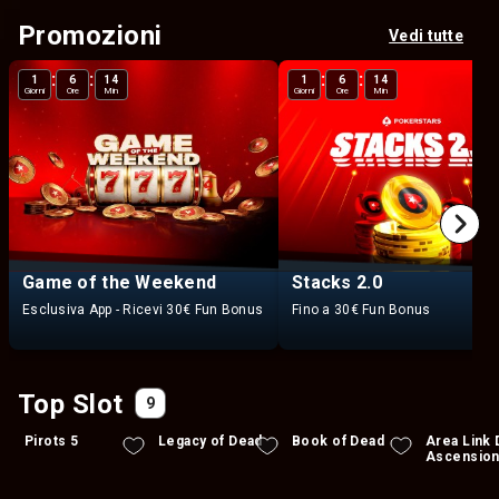
Promozioni
Vedi tutte
:
:
:
:
1
6
14
1
6
14
Giorni
Ore
Min
Giorni
Ore
Min
Game of the Weekend
Stacks 2.0
Esclusiva App - Ricevi 30€ Fun Bonus
Fino a 30€ Fun Bonus
Top Slot
9
Pirots 5
Legacy of Dead
Book of Dead
Area Link
Ascensio