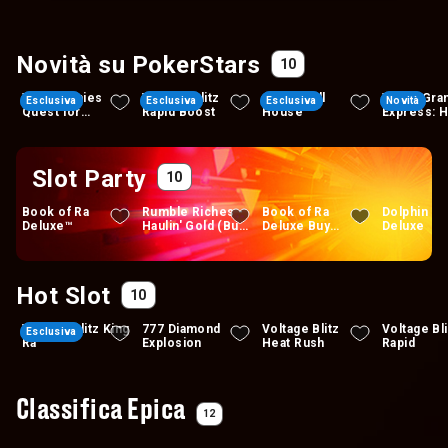
Novità su PokerStars
10
The Goonies
Voltage Blitz
Slingo Full
Triple Gra
Esclusiva
Esclusiva
Esclusiva
Esclusiva
Esclusiva
Esclusiva
Novità
Novità
Quest for
Rapid Boost
House
Express: H
Treasure 3
and Win
Slot Party
10
Book of Ra
Rumble Riches -
Book of Ra
Dolphin Pe
Deluxe™
Haulin' Gold (Buy
Deluxe Buy
Deluxe
Bonus)
Bonus
Hot Slot
10
Voltage Blitz King
777 Diamond
Voltage Blitz
Voltage Bli
Esclusiva
Esclusiva
Ra
Explosion
Heat Rush
Rapid
Classifica Epica
12