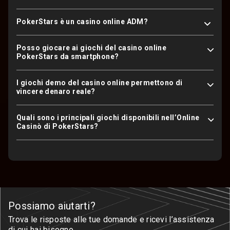
PokerStars è un casino online ADM?
Posso giocare ai giochi del casino online
PokerStars da smartphone?
I giochi demo del casino online permettono di
vincere denaro reale?
Quali sono i principali giochi disponibili nell’Online
Casinò di PokerStars?
Possiamo aiutarti?
Trova le risposte alle tue domande e ricevi l’assistenza
di cui hai bisogno