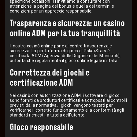
specifiche occasioni. Ti invitiamo a consultare con
attenzione la pagina dei bonus e quella dei termini e
condizioni per un approccio responsabile.
Trasparenza e sicurezza: un casino
online ADM per la tua tranquillità
Il nostro casinò online pone al centro trasparenza e
sicurezza. La piattaforma di gioco di PokerStars è
certificata ADM (Agenzia delle Dogane e dei Monopoli),
autorità che regolamenta il gioco online legale in Italia.
Correttezza dei giochi e
certificazione ADM
Nei casinò con autorizzazione ADM, i software di gioco
sono forniti da produttori certificati e sottoposti ai controlli
previsti dalla normativa. I giochi vengono testati per
verificarne il corretto funzionamento e la conformità agli
standard richiesti, a tutela dell’utente.
Gioco responsabile