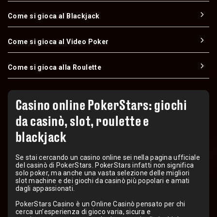
Come si gioca al Blackjack
Come si gioca al Video Poker
Come si gioca alla Roulette
Casino online PokerStars: giochi
da casinò, slot, roulette e
blackjack
Se stai cercando un casino online sei nella pagina ufficiale
del casinò di PokerStars. PokerStars infatti non significa
solo poker, ma anche una vasta selezione delle migliori
slot machine e dei giochi da casinò più popolari e amati
dagli appassionati.
PokerStars Casino è un Online Casinò pensato per chi
cerca un’esperienza di gioco varia, sicura e