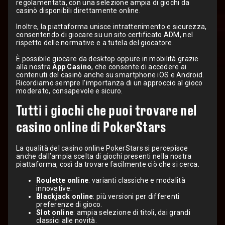
regolamentata, con una selezione ampia di giochi da
casinò disponibili direttamente online.
Inoltre, la piattaforma unisce intrattenimento e sicurezza,
consentendo di giocare su un sito certificato ADM, nel
rispetto delle normative e a tutela del giocatore.
È possibile giocare da desktop oppure in mobilità grazie
alla nostra
App Casino
, che consente di accedere ai
contenuti del casinò anche su smartphone iOS e Android.
Ricordiamo sempre l’importanza di un approccio al gioco
moderato, consapevole e sicuro.
Tutti i giochi che puoi trovare nel
casino online di PokerStars
La qualità del casino online PokerStars si percepisce
anche dall’ampia scelta di giochi presenti nella nostra
piattaforma, così da trovare facilmente ciò che si cerca.
Roulette online
: varianti classiche e modalità
innovative.
Blackjack online
: più versioni per differenti
preferenze di gioco.
Slot online
: ampia selezione di titoli, dai grandi
classici alle novità.