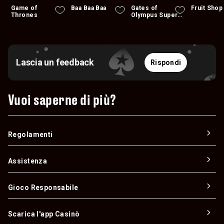
Game of
Baa Baa Baa
Gates of
Fruit Shop
Thrones
Olympus Super
Scatter
Lascia un feedback
Rispondi
Vuoi saperne di più?
Regolamenti
Assistenza
Gioco Responsabile
Scarica l'app Casinò