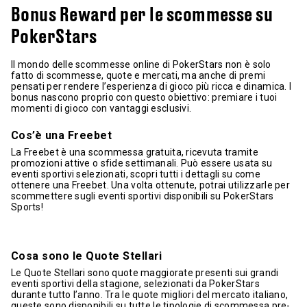
Bonus Reward per le scommesse su
PokerStars
Il mondo delle scommesse online di PokerStars non è solo
fatto di scommesse, quote e mercati, ma anche di premi
pensati per rendere l’esperienza di gioco più ricca e dinamica. I
bonus nascono proprio con questo obiettivo: premiare i tuoi
momenti di gioco con vantaggi esclusivi.
Cos’è una Freebet
La Freebet è una scommessa gratuita, ricevuta tramite
promozioni attive o sfide settimanali. Può essere usata su
eventi sportivi selezionati, scopri tutti i dettagli su come
ottenere una Freebet. Una volta ottenute, potrai utilizzarle per
scommettere sugli eventi sportivi disponibili su PokerStars
Sports!
Cosa sono le Quote Stellari
Le Quote Stellari sono quote maggiorate presenti sui grandi
eventi sportivi della stagione, selezionati da PokerStars
durante tutto l’anno. Tra le quote migliori del mercato italiano,
queste sono disponibili su tutte le tipologie di scommessa pre-