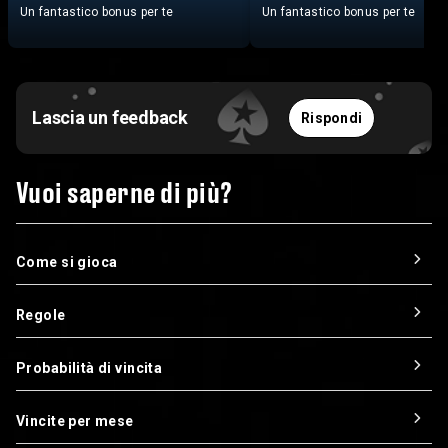
Un fantastico bonus per te
Un fantastico bonus per te
Lascia un feedback
Rispondi
Vuoi saperne di più?
Come si gioca
Regole
Probabilità di vincita
Vincite per mese