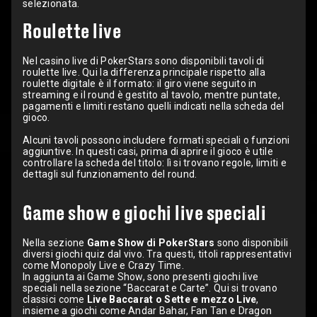
selezionata.
Roulette live
Nel casino live di PokerStars sono disponibili tavoli di
roulette live. Qui la differenza principale rispetto alla
roulette digitale è il formato: il giro viene seguito in
streaming e il round è gestito al tavolo, mentre puntate,
pagamenti e limiti restano quelli indicati nella scheda del
gioco.
Alcuni tavoli possono includere formati speciali o funzioni
aggiuntive. In questi casi, prima di aprire il gioco è utile
controllare la scheda del titolo: lì si trovano regole, limiti e
dettagli sul funzionamento del round.
Game show e giochi live speciali
Nella sezione
Game Show di PokerStars
sono disponibili
diversi giochi quiz dal vivo. Tra questi, titoli rappresentativi
come Monopoly Live e Crazy Time.
In aggiunta ai Game Show, sono presenti giochi live
speciali nella sezione “Baccarat e Carte”. Qui si trovano
classici come
Live Baccarat o Sette e mezzo Live
,
insieme a giochi come Andar Bahar, Fan Tan e Dragon