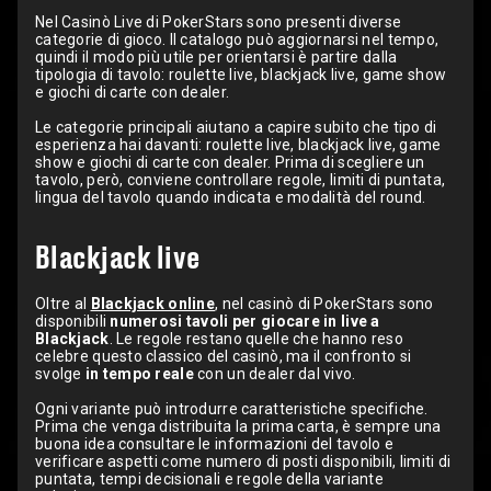
Nel Casinò Live di PokerStars sono presenti diverse
categorie di gioco. Il catalogo può aggiornarsi nel tempo,
quindi il modo più utile per orientarsi è partire dalla
tipologia di tavolo: roulette live, blackjack live, game show
e giochi di carte con dealer.
Le categorie principali aiutano a capire subito che tipo di
esperienza hai davanti: roulette live, blackjack live, game
show e giochi di carte con dealer. Prima di scegliere un
tavolo, però, conviene controllare regole, limiti di puntata,
lingua del tavolo quando indicata e modalità del round.
Blackjack live
Oltre al
Blackjack online
, nel casinò di PokerStars sono
disponibili
numerosi tavoli per giocare in live a
Blackjack
. Le regole restano quelle che hanno reso
celebre questo classico del casinò, ma il confronto si
svolge
in tempo reale
con un dealer dal vivo.
Ogni variante può introdurre caratteristiche specifiche.
Prima che venga distribuita la prima carta, è sempre una
buona idea consultare le informazioni del tavolo e
verificare aspetti come numero di posti disponibili, limiti di
puntata, tempi decisionali e regole della variante