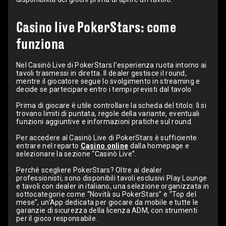
Casino live PokerStars: come
funziona
Nel Casinò Live di PokerStars l’esperienza ruota intorno ai
tavoli trasmessi in diretta. Il dealer gestisce il round,
mentre il giocatore segue lo svolgimento in streaming e
decide se partecipare entro i tempi previsti dal tavolo.
Prima di giocare è utile controllare la scheda del titolo: lì si
trovano limiti di puntata, regole della variante, eventuali
funzioni aggiuntive e informazioni pratiche sul round.
Per accedere al Casinò Live di PokerStars è sufficiente
entrare nel reparto
Casino online
dalla homepage e
selezionare la sezione “Casinò Live”.
Perché scegliere PokerStars? Oltre ai dealer
professionisti, sono disponibili tavoli esclusivi Play Lounge
e tavoli con dealer in italiano, una selezione organizzata in
sottocategorie come “Novità su PokerStars” e “Top del
mese”, un’App dedicata per giocare da mobile e tutte le
garanzie di sicurezza della licenza ADM, con strumenti
per il gioco responsabile.