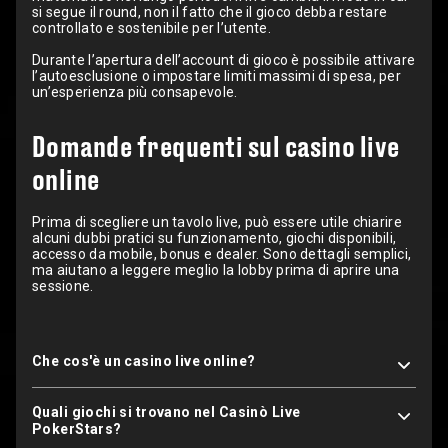
si segue il round, non il fatto che il gioco debba restare
controllato e sostenibile per l’utente.
Durante l’apertura dell’account di gioco è possibile attivare
l’autoesclusione o impostare limiti massimi di spesa, per
un’esperienza più consapevole.
Domande frequenti sul casino live
online
Prima di scegliere un tavolo live, può essere utile chiarire
alcuni dubbi pratici su funzionamento, giochi disponibili,
accesso da mobile, bonus e dealer. Sono dettagli semplici,
ma aiutano a leggere meglio la lobby prima di aprire una
sessione.
Che cos'è un casino live online?
Quali giochi si trovano nel Casinò Live
PokerStars?