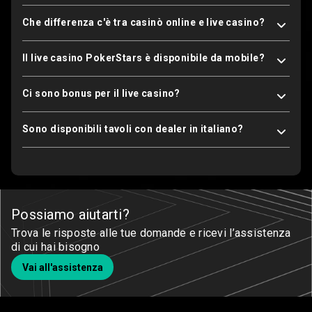
Che differenza c'è tra casinò online e live casino?
Il live casino PokerStars è disponibile da mobile?
Ci sono bonus per il live casino?
Sono disponibili tavoli con dealer in italiano?
Possiamo aiutarti?
Trova le risposte alle tue domande e ricevi l’assistenza
di cui hai bisogno
Vai all'assistenza