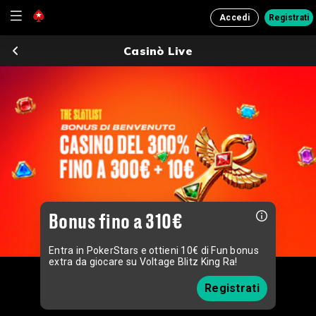
Accedi
Registrati
Casinò Live
Bonus fino a 310€
Entra in PokerStars e ottieni 10€ di Fun bonus
extra da giocare su Voltage Blitz King Ra!
Registrati