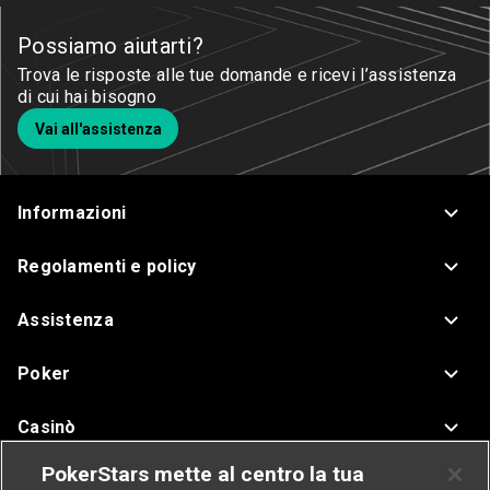
Possiamo aiutarti?
Trova le risposte alle tue domande e ricevi l’assistenza
di cui hai bisogno
Vai all'assistenza
Informazioni
Regolamenti e policy
Assistenza
Poker
Casinò
PokerStars mette al centro la tua
Scommesse