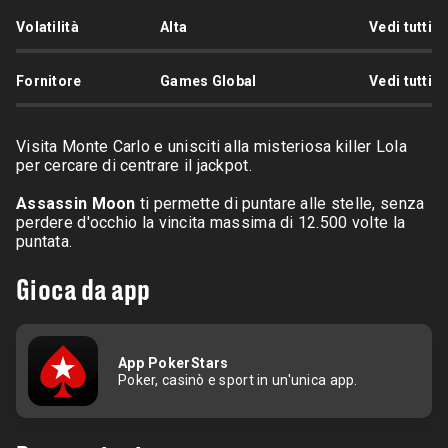
Volatilità
Alta
Vedi tutti
Fornitore
Games Global
Vedi tutti
Visita Monte Carlo e unisciti alla misteriosa killer Lola
per cercare di centrare il jackpot.
Assassin Moon
ti permette di puntare alle stelle, senza
perdere d'occhio la vincita massima di 12.500 volte la
puntata.
Gioca da app
App PokerStars
Poker, casinò e sport in un'unica app.