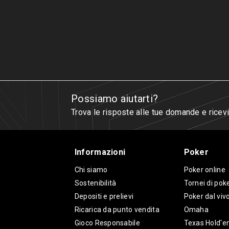
Possiamo aiutarti?
Trova le risposte alle tue domande e ricevi
Informazioni
Poker
Chi siamo
Poker online
Sostenibilità
Tornei di pok
Depositi e prelievi
Poker dal viv
Ricarica da punto vendita
Omaha
Gioco Responsabile
Texas Hold'