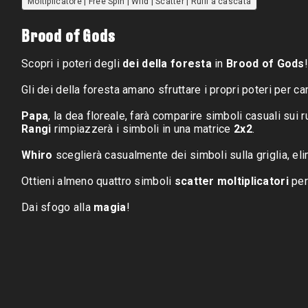
Moltiplicatore | Free Spin | Wild | Scatter | Rulli a cascata
Brood of Gods
Scopri i poteri degli
dei della foresta
in
Brood of Gods
!
Gli dei della foresta amano sfruttare i propri poteri per c
Papa
, la dea floreale, farà comparire simboli casuali sui
Rangi
rimpiazzerà i simboli in una matrice
2x2
.
Whiro
sceglierà casualmente dei simboli sulla griglia, el
Ottieni almeno quattro simboli
scatter moltiplicatori
per
Dai sfogo alla
magia
!