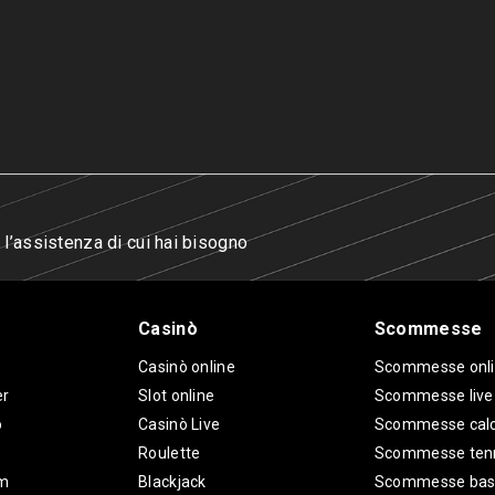
 l’assistenza di cui hai bisogno
Casinò
Scommesse
Casinò online
Scommesse onl
er
Slot online
Scommesse live
o
Casinò Live
Scommesse calc
Roulette
Scommesse ten
em
Blackjack
Scommesse bas