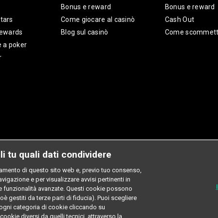
s
Bonus e reward
Bonus e reward
tars
Come giocare al casinò
Cash Out
Rewards
Blog sul casinò
Come scommett
 a poker
r
i tu quali dati condividere
onamento di questo sito web e, previo tuo consenso,
vigazione e per visualizzare avvisi pertinenti in
zare funzionalità avanzate. Questi cookie possono
oè gestiti da terze parti di fiducia). Puoi scegliere
IL GIOCO È VIETATO AI MINORI E PUÒ CAUSARE DIPENDENZA PATOLOGIC
 ogni categoria di cookie cliccando su
CONSULTA LE NOTE INFORMATIVE SULLE PROBABILITÀ DI VINCITA SUI SITI
okie diversi da quelli tecnici, attraverso la