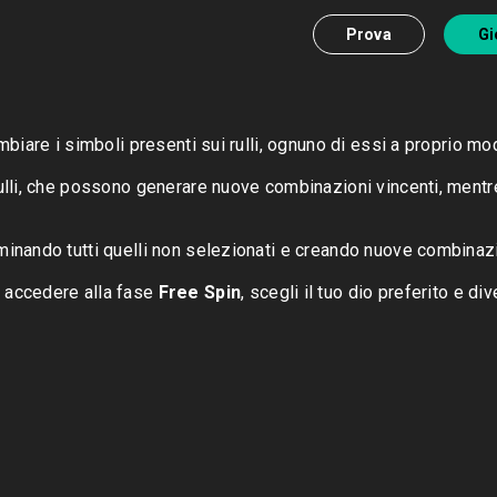
Prova
Gi
ambiare i simboli presenti sui rulli, ognuno di essi a proprio mo
 rulli, che possono generare nuove combinazioni vincenti, mentr
iminando tutti quelli non selezionati e creando nuove combinaz
 accedere alla fase
Free Spin
, scegli il tuo dio preferito e dive