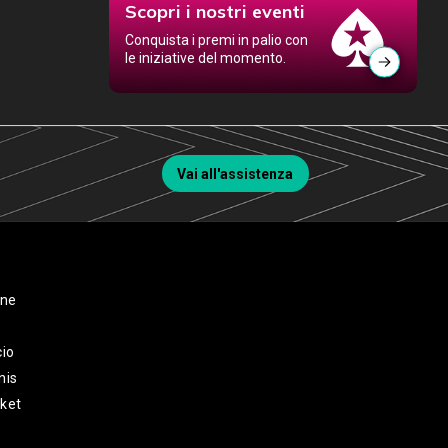
Scopri i nostri eventi
Conquista i premi in palio con
le iniziative del momento.
Vai all'assistenza
ine
io
nis
ket