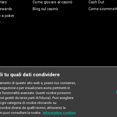
tars
Come giocare al casinò
Cash Out
Rewards
Blog sul casinò
Come scommett
 a poker
r
i tu quali dati condividere
onamento di questo sito web e, previo tuo consenso,
vigazione e per visualizzare avvisi pertinenti in
zare funzionalità avanzate. Questi cookie possono
oè gestiti da terze parti di fiducia). Puoi scegliere
IL GIOCO È VIETATO AI MINORI E PUÒ CAUSARE DIPENDENZA PATOLOGIC
 ogni categoria di cookie cliccando su
CONSULTA LE NOTE INFORMATIVE SULLE PROBABILITÀ DI VINCITA SUI SITI
okie diversi da quelli tecnici, attraverso la
yright © 2001-2026, Rational Intellectual Holdings Limited. Tutti i diritti riserv
ni puoi consultare la nostra
informativa cookies
0190964 - Part. IVA 13030190964. Sede legale: Via Ugo Bassi, 6 - 20159 Milano,