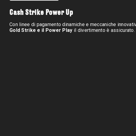
Cash Strike Power Up
Con linee di pagamento dinamiche e meccaniche innovati
Gold Strike e il Power Play
il divertimento è assicurato.