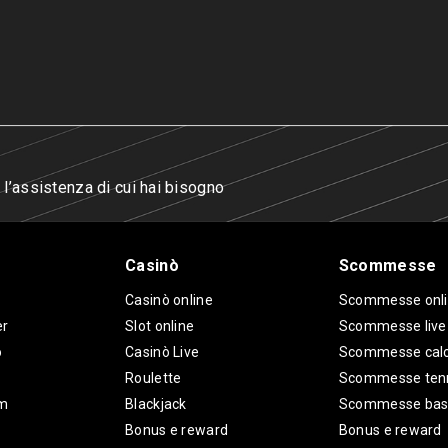
 l’assistenza di cui hai bisogno
Casinò
Scommesse
Casinò online
Scommesse onl
er
Slot online
Scommesse live
o
Casinò Live
Scommesse calc
Roulette
Scommesse ten
em
Blackjack
Scommesse bas
s
Bonus e reward
Bonus e reward