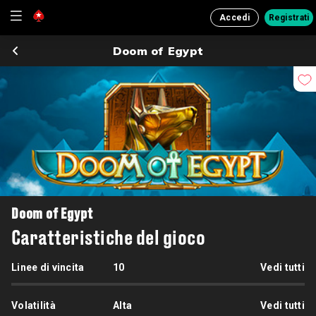
Accedi
Registrati
Doom of Egypt
Doom of Egypt
Caratteristiche del gioco
Linee di vincita
10
Vedi tutti
Volatilità
Alta
Vedi tutti