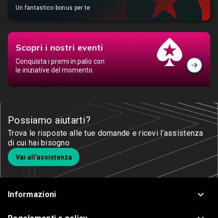
Un fantastico bonus per te
Scopri i nostri eventi
Conquista i premi in palio con
le iniziative del momento.
Possiamo aiutarti?
Trova le risposte alle tue domande e ricevi l’assistenza
di cui hai bisogno
Vai all'assistenza
Informazioni