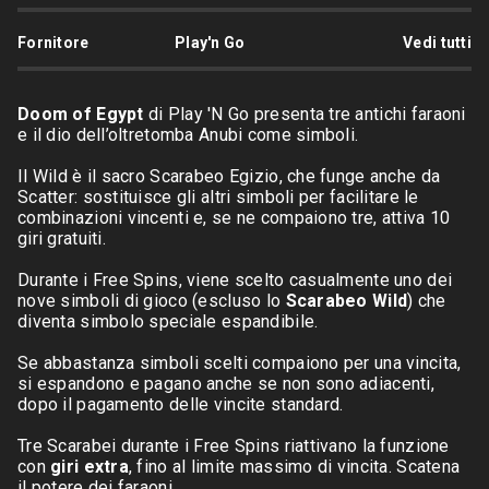
Fornitore
Play'n Go
Vedi tutti
Doom of Egypt
di Play 'N Go presenta tre antichi faraoni
e il dio dell’oltretomba Anubi come simboli.
Il Wild è il sacro Scarabeo Egizio, che funge anche da
Scatter: sostituisce gli altri simboli per facilitare le
combinazioni vincenti e, se ne compaiono tre, attiva 10
giri gratuiti.
Durante i Free Spins, viene scelto casualmente uno dei
nove simboli di gioco (escluso lo
Scarabeo Wild
) che
diventa simbolo speciale espandibile.
Se abbastanza simboli scelti compaiono per una vincita,
si espandono e pagano anche se non sono adiacenti,
dopo il pagamento delle vincite standard.
Tre Scarabei durante i Free Spins riattivano la funzione
con
giri extra
, fino al limite massimo di vincita. Scatena
il potere dei faraoni.