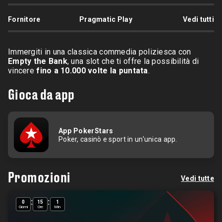
Fornitore
Pragmatic Play
Vedi tutti
Immergiti in una classica commedia poliziesca con
Empty the Bank
, una slot che ti offre la possibilità di
vincere
fino a 10.000 volte la puntata
.
Gioca da app
App PokerStars
Poker, casinò e sport in un'unica app.
Promozioni
Vedi tutte
:
:
0
15
1
Giorni
Ore
Min