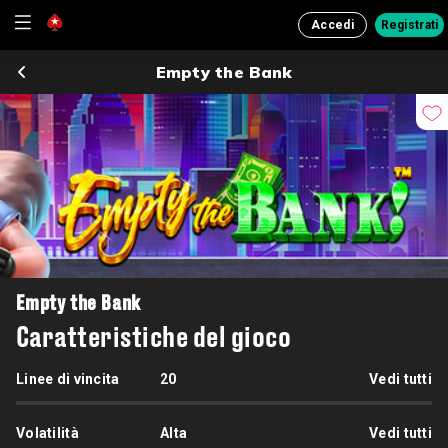
Accedi
Registrati
Empty the Bank
Empty the Bank
Caratteristiche del gioco
Linee di vincita
20
Vedi tutti
Volatilità
Alta
Vedi tutti