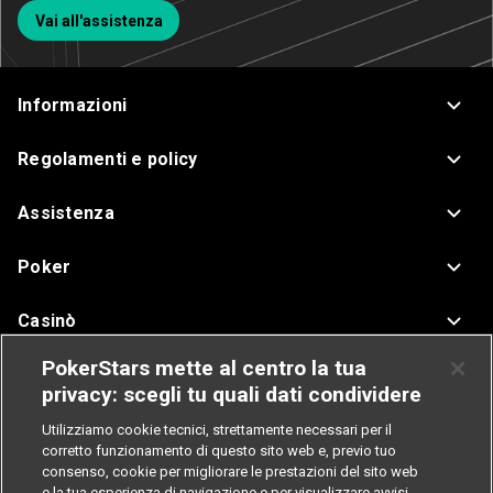
Vai all'assistenza
Informazioni
Regolamenti e policy
Assistenza
Poker
Casinò
PokerStars mette al centro la tua
Scommesse
privacy: scegli tu quali dati condividere
Utilizziamo cookie tecnici, strettamente necessari per il
corretto funzionamento di questo sito web e, previo tuo
consenso, cookie per migliorare le prestazioni del sito web
e la tua esperienza di navigazione e per visualizzare avvisi