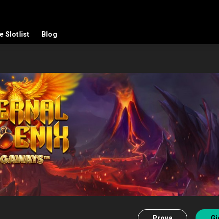
e Slotlist
Blog
Prova
Gi