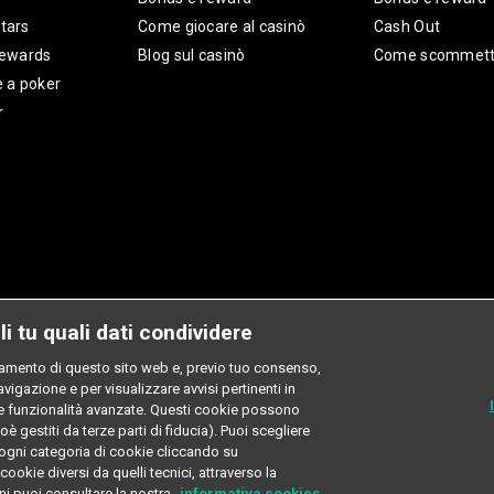
tars
Come giocare al casinò
Cash Out
Rewards
Blog sul casinò
Come scommett
 a poker
r
i tu quali dati condividere
onamento di questo sito web e, previo tuo consenso,
vigazione e per visualizzare avvisi pertinenti in
zare funzionalità avanzate. Questi cookie possono
oè gestiti da terze parti di fiducia). Puoi scegliere
IL GIOCO È VIETATO AI MINORI E PUÒ CAUSARE DIPENDENZA PATOLOGIC
 ogni categoria di cookie cliccando su
CONSULTA LE NOTE INFORMATIVE SULLE PROBABILITÀ DI VINCITA SUI SITI
okie diversi da quelli tecnici, attraverso la
yright © 2001-2026, Rational Intellectual Holdings Limited. Tutti i diritti riserv
ni puoi consultare la nostra
informativa cookies