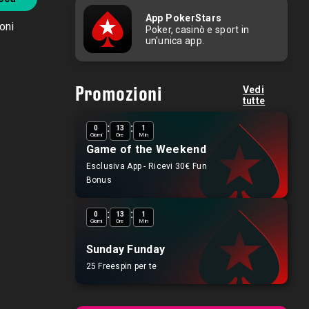
App PokerStars
oni
Poker, casinò e sport in
un'unica app.
Vedi
Promozioni
tutte
:
:
0
13
1
Giorni
Ore
Min
Game of the Weekend
Esclusiva App - Ricevi 30€ Fun
Bonus
:
:
0
13
1
Giorni
Ore
Min
Sunday Funday
25 Freespin per te