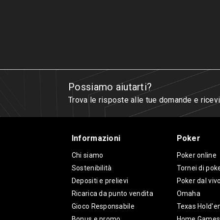
Possiamo aiutarti?
Trova le risposte alle tue domande e ricevi
Informazioni
Poker
Chi siamo
Poker online
Sostenibilità
Tornei di pok
Depositi e prelievi
Poker dal viv
Ricarica da punto vendita
Omaha
Gioco Responsabile
Texas Hold'
Bonus e promo
Home Game