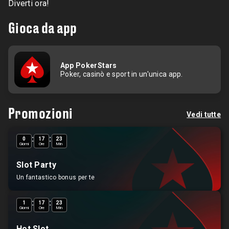
Diverti ora!
Gioca da app
App PokerStars
Poker, casinò e sport in un'unica app.
Promozioni
Vedi tutte
:
:
0
17
23
Giorni
Ore
Min
Slot Party
Un fantastico bonus per te
:
:
1
17
23
Giorni
Ore
Min
Hot Slot