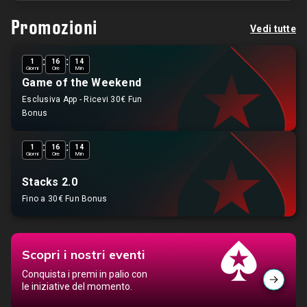
Promozioni
Vedi tutte
:
:
1
16
14
Giorni
Ore
Min
Game of the Weekend
Esclusiva App - Ricevi 30€ Fun
Bonus
:
:
1
16
14
Giorni
Ore
Min
Stacks 2.0
Fino a 30€ Fun Bonus
Scopri i nostri eventi
Conquista i premi in palio con
le iniziative del momento.