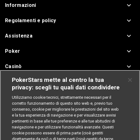
Informazioni
Regolamenti e policy
Assistenza
Poker
Casinò
PokerStars mette al centro la tua
Scommesse
privacy: scegli tu quali dati condividere
Utilizziamo cookie tecnici, strettamente necessari per il
corretto funzionamento di questo sito web e, previo tuo
consenso, cookie per migliorare le prestazioni del sito web
e la tua esperienza di navigazione e per visualizzare avvisi
pertinenti in base alle tue preferenze e alle tue abitudini di
IL GIOCO È VIETATO AI MINORI E PUÒ CAUSARE DIPENDENZA PATOLOGICA.
navigazione e per utilizzare funzionalità avanzate. Questi
CONSULTA LE NOTE INFORMATIVE SULLE PROBABILITÀ DI VINCITA SUI SITI ADM.GOV.IT E
cookie possono essere di prima parte (cioè gestiti
POKERSTARS.IT.
direttamente da noi) o di terze parti (cioè gestiti da terze