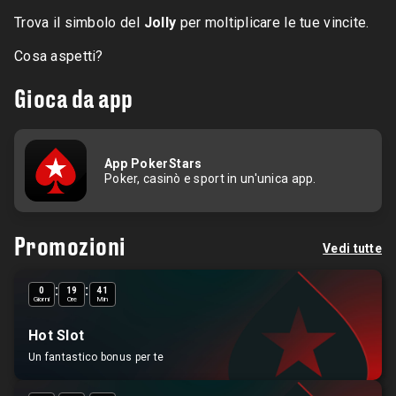
Trova il simbolo del
Jolly
per moltiplicare le tue vincite.
Cosa aspetti?
Gioca da app
App PokerStars
Poker, casinò e sport in un'unica app.
Promozioni
Vedi tutte
:
:
0
19
41
Giorni
Ore
Min
Hot Slot
Un fantastico bonus per te