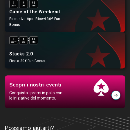
:
:
1
4
41
Giorni
Ore
Min
Game of the Weekend
Esclusiva App - Ricevi 30€ Fun
Bonus
:
:
1
4
41
Giorni
Ore
Min
Stacks 2.0
Fino a 30€ Fun Bonus
Scopri i nostri eventi
Conquista i premi in palio con
le iniziative del momento.
Possiamo aiutarti?