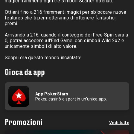
magici frammenti ogni tre simboli Scatter ottenuti.
Ottieni fino a 216 frammenti magici per sbloccare nuove
features che ti permetteranno di ottenere fantastici
premi.
Arrivando a 216, quando il conteggio dei Free Spin sarà a
0, potrai accedere all'End Game, con simboli Wild 2x2 e
unicamente simboli di alto valore.
Scopri ora questo mondo incantato!
Gioca da app
App PokerStars
Poker, casinò e sport in un'unica app.
Promozioni
Vedi tutte