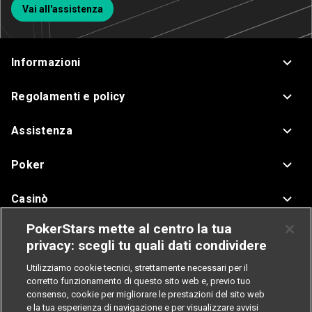
Vai all'assistenza
Informazioni
Regolamenti e policy
Assistenza
Poker
Casinò
PokerStars mette al centro la tua
Scommesse
privacy: scegli tu quali dati condividere
Utilizziamo cookie tecnici, strettamente necessari per il
corretto funzionamento di questo sito web e, previo tuo
consenso, cookie per migliorare le prestazioni del sito web
e la tua esperienza di navigazione e per visualizzare avvisi