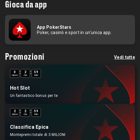
Gioca da app
App PokerStars
Poker, casinò e sport in un'unica app.
Promozioni
Vedi tutte
:
:
0
2
59
Giorni
Ore
Min
Hot Slot
Un fantastico bonus per te
:
:
2
2
59
Giorni
Ore
Min
Classifica Epica
Montepremi totale di 3 MILIONI