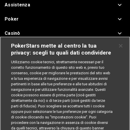
Assistenza
Poker
Casinò
PokerStars mette al centro la tua
Scommesse
privacy: scegli tu quali dati condividere
Utilizziamo cookie tecnici, strettamente necessari per il
corretto funzionamento di questo sito web e, previo tuo
consenso, cookie per migliorare le prestazioni del sito web
e la tua esperienza di navigazione e per visualizzare avvisi
pertinenti in base alle tue preferenze e alle tue abitudini di
IL GIOCO È VIETATO AI MINORI E PUÒ CAUSARE DIPENDENZA PATOLOGICA.
navigazione e per utilizzare funzionalità avanzate. Questi
CONSULTA LE NOTE INFORMATIVE SULLE PROBABILITÀ DI VINCITA SUI SITI ADM.GOV.IT E
cookie possono essere di prima parte (cioè gestiti
POKERSTARS.IT.
direttamente da noi) o di terze parti (cioè gestiti da terze
Copyright © 2001-2026, Rational Intellectual Holdings Limited. Tutti i diritti
parti di fiducia). Puoi scegliere se accettare tutti i cookie
riservati.
TSG Italy S.R.L. C.F. 13030190964 - Part. IVA 13030190964. Sede legale: Via
oppure puoi selezionare le tue preferenze per ogni categoria
Ugo Bassi, 6 - 20159 Milano, Italia. Conc. N° GAD16023.
di cookie cliccando su "Impostazioni cookie". Puoi
procedere con la navigazione in assenza di cookie diversi
da quelli tecnici, attraverso la chiusura di questo banner