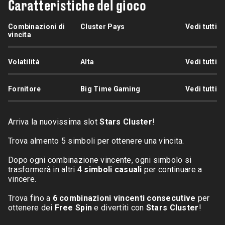
Caratteristiche del gioco
Combinazioni di
Cluster Pays
Vedi tutti
vincita
Volatilità
Alta
Vedi tutti
Fornitore
Big Time Gaming
Vedi tutti
Arriva la nuovissima slot
Stars Cluster
!
Trova almento 5 simboli per ottenere una vincita.
Dopo ogni combinazione vincente, ogni simbolo si
trasformerà in altri
4 simboli casuali
per continuare a
vincere.
Trova fino a
6 combinazioni vincenti consecutive
per
ottenere dei
Free Spin
e divertiti con
Stars Cluster
!