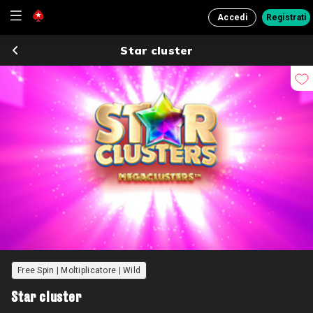
Accedi
Registrati
Star cluster
Free Spin | Moltiplicatore | Wild
Star cluster