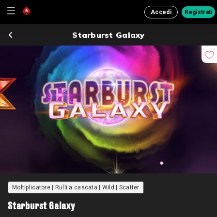
Accedi
Registrati
Starburst Galaxy
Moltiplicatore | Rulli a cascata | Wild | Scatter
Starburst Galaxy