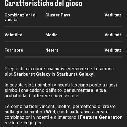
Caratteristiche del gioco
Combinazioni di
Cluster Pays
Vedi tutti
vincita
Volatilità
Media
Vedi tutti
Fornitore
Netent
Vedi tutti
Preparati a scoprire una nuova versione della famosa
slot
Starburst Galaxy
in
Starburst Galaxy
!
In questa slot, i simboli vincenti lasciano posto a nuovi
simboli che cadono dall'alto, per aumentare le tue
probabilità di ottenere nuove vincite!
Le combinazioni vincenti, inoltre, permettono di creare
sulla griglia simboli
Wild
, che ti aiuteranno a creare
combinazioni vincenti e alimentano i
Feature Generator
a lato della griglia.