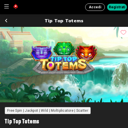
Accedi
Registrati
Tip Top Totems
Free Spin | Jackpot | Wild | Moltiplicatore | Scatter
Tip Top Totems