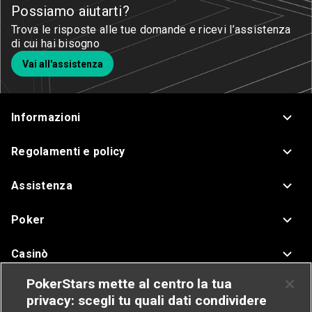
Possiamo aiutarti?
Trova le risposte alle tue domande e ricevi l’assistenza
di cui hai bisogno
Vai all'assistenza
Informazioni
Regolamenti e policy
Assistenza
Poker
Casinò
PokerStars mette al centro la tua
Scommesse
privacy: scegli tu quali dati condividere