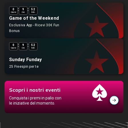
:
:
0
9
52
Giorni
Ore
Min
Game of the Weekend
Esclusiva App - Ricevi 30€ Fun
Bonus
:
:
0
9
52
Giorni
Ore
Min
Sunday Funday
25 Freespin per te
Scopri i nostri eventi
Conquista i premi in palio con
le iniziative del momento.