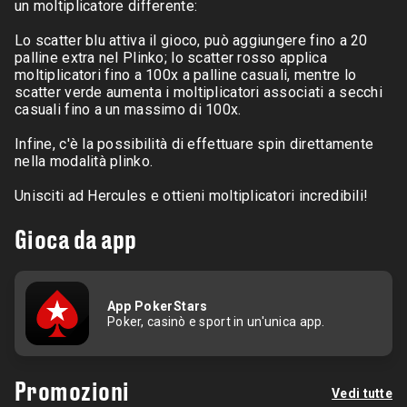
un moltiplicatore differente:
Lo scatter blu attiva il gioco, può aggiungere fino a 20
palline extra nel Plinko; lo scatter rosso applica
moltiplicatori fino a 100x a palline casuali, mentre lo
scatter verde aumenta i moltiplicatori associati a secchi
casuali fino a un massimo di 100x.
Infine, c'è la possibilità di effettuare spin direttamente
nella modalità plinko.
Unisciti ad Hercules e ottieni moltiplicatori incredibili!
Gioca da app
App PokerStars
Poker, casinò e sport in un'unica app.
Promozioni
Vedi tutte