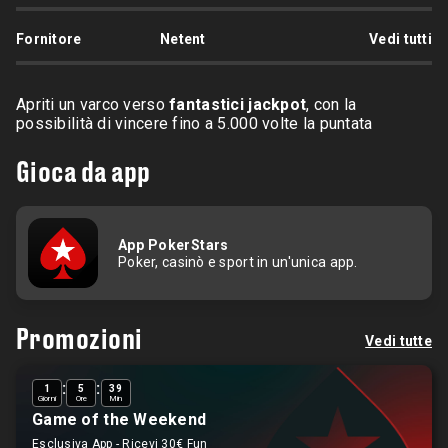
Fornitore
Netent
Vedi tutti
Apriti un varco verso
fantastici jackpot
, con la
possibilità di vincere fino a 5.000 volte la puntata
Gioca da app
App PokerStars
Poker, casinò e sport in un'unica app.
Promozioni
Vedi tutte
:
:
1
5
39
Giorni
Ore
Min
Game of the Weekend
Esclusiva App - Ricevi 30€ Fun