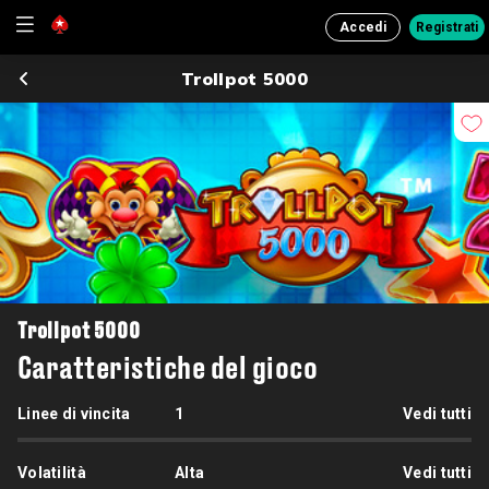
Accedi
Registrati
Trollpot 5000
Trollpot 5000
Caratteristiche del gioco
Linee di vincita
1
Vedi tutti
Volatilità
Alta
Vedi tutti