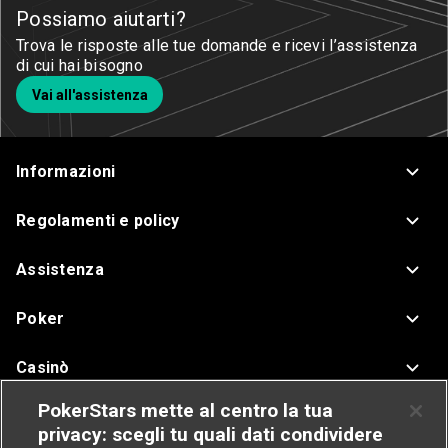
Possiamo aiutarti?
Trova le risposte alle tue domande e ricevi l’assistenza
di cui hai bisogno
Vai all'assistenza
Informazioni
Regolamenti e policy
Assistenza
Poker
Casinò
PokerStars mette al centro la tua
Scommesse
privacy: scegli tu quali dati condividere