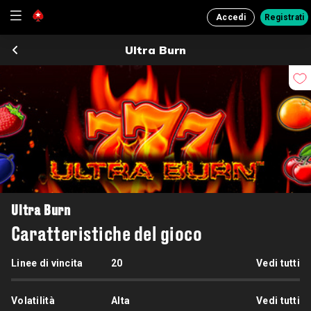
Accedi
Registrati
Ultra Burn
Ultra Burn
Caratteristiche del gioco
Linee di vincita
20
Vedi tutti
Volatilità
Alta
Vedi tutti