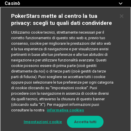
Casinò
PokerStars mette al centro la tua
Scommesse
privacy: scegli tu quali dati condividere
Utilizziamo cookie tecnici, strettamente necessari per il
corretto funzionamento di questo sito web e, previo tuo
consenso, cookie per migliorare le prestazioni del sito web
e la tua esperienza di navigazione e per visualizzare avvisi
pertinenti in base alle tue preferenze e alle tue abitudini di
IL GIOCO È VIETATO AI MINORI E PUÒ CAUSARE DIPENDENZA PATOLOGICA.
navigazione e per utilizzare funzionalità avanzate. Questi
CONSULTA LE NOTE INFORMATIVE SULLE PROBABILITÀ DI VINCITA SUI SITI ADM.GOV.IT E
cookie possono essere di prima parte (cioè gestiti
POKERSTARS.IT.
direttamente da noi) o di terze parti (cioè gestiti da terze
Copyright © 2001-2026, Rational Intellectual Holdings Limited. Tutti i diritti
parti di fiducia). Puoi scegliere se accettare tutti i cookie
riservati.
TSG Italy S.R.L. C.F. 13030190964 - Part. IVA 13030190964. Sede legale: Via
oppure puoi selezionare le tue preferenze per ogni categoria
Ugo Bassi, 6 - 20159 Milano, Italia. Conc. N° GAD16023.
di cookie cliccando su "Impostazioni cookie". Puoi
procedere con la navigazione in assenza di cookie diversi
da quelli tecnici, attraverso la chiusura di questo banner
(cliccando sulla “X”). Per maggiori informazioni puoi
consultare la nostra
informativa cookies
Prova
Gioca
Impostazioni cookie
Accetta tutti