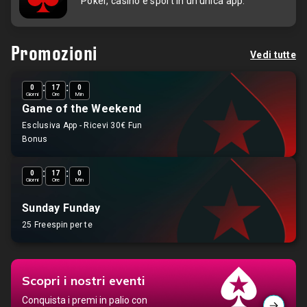
Poker, casinò e sport in un'unica app.
Promozioni
Vedi tutte
:
:
0
17
0
Giorni
Ore
Min
Game of the Weekend
Esclusiva App - Ricevi 30€ Fun
Bonus
:
:
0
17
0
Giorni
Ore
Min
Sunday Funday
25 Freespin per te
Scopri i nostri eventi
Conquista i premi in palio con