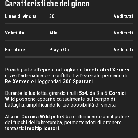
Caratteristiche del gioco
Linee di vincita
30
Vedi tutti
Volatilità
Alta
Vedi tutti
Fornitore
Play'n Go
Vedi tutti
Prendi parte all'
epica battaglia
di
Undefeated Xerxes
e vivi l'adrenalina del conflitto tra l'esercito persiano di
Re Xerxes
e i leggendari
300 Spartani
.
Durante la tua lotta, girando i rulli
5x4
, da 3 a 5
Cornici
Wild
possono apparire casualmente sul campo di
battaglia, amplificando le tue possibilità di vincita.
Alcune
Cornici Wild
potrebbero illuminarsi con il potere
dei fuochi dell'oltretomba, permettendoti di ottenere
fantastici
moltiplicatori
.