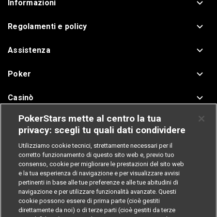
Informazioni
Regolamenti e policy
Assistenza
Poker
Casinò
PokerStars mette al centro la tua
Scommesse
privacy: scegli tu quali dati condividere
Utilizziamo cookie tecnici, strettamente necessari per il
corretto funzionamento di questo sito web e, previo tuo
consenso, cookie per migliorare le prestazioni del sito web
e la tua esperienza di navigazione e per visualizzare avvisi
pertinenti in base alle tue preferenze e alle tue abitudini di
IL GIOCO È VIETATO AI MINORI E PUÒ CAUSARE DIPENDENZA PATOLOGICA.
navigazione e per utilizzare funzionalità avanzate. Questi
CONSULTA LE NOTE INFORMATIVE SULLE PROBABILITÀ DI VINCITA SUI SITI ADM.GOV.IT E
cookie possono essere di prima parte (cioè gestiti
POKERSTARS.IT.
direttamente da noi) o di terze parti (cioè gestiti da terze
Copyright © 2001-2026, Rational Intellectual Holdings Limited. Tutti i diritti