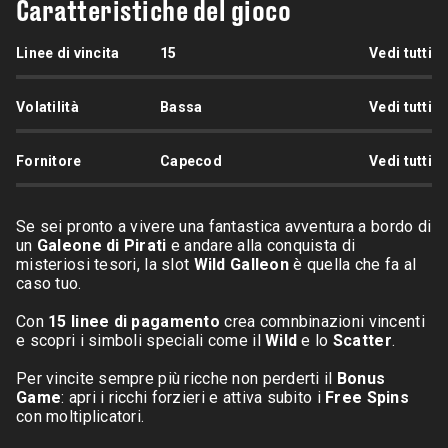
Caratteristiche del gioco
Linee di vincita
15
Vedi tutti
Volatilità
Bassa
Vedi tutti
Fornitore
Capecod
Vedi tutti
Se sei pronto a vivere una fantastica avventura a bordo di
un
Galeone di Pirati
e andare alla conquista di
misteriosi tesori, la slot
Wild Galleon
è quella che fa al
caso tuo.
Con
15 linee di pagamento
crea comnbinazioni vincenti
e scopri i simboli speciali come il
Wild
e lo
Scatter
.
Per vincite sempre più ricche non perderti il
Bonus
Game
: apri i ricchi forzieri e attiva subito i
Free Spins
con moltiplicatori.