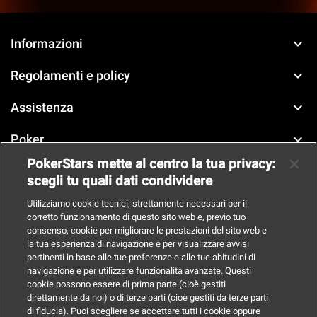
keyboard_arrow_down
Informazioni
keyboard_arrow_down
Regolamenti e policy
keyboard_arrow_down
Assistenza
keyboard_arrow_down
Poker
PokerStars mette al centro la tua privacy:
keyboard_arrow_down
Casinò
scegli tu quali dati condividere
keyboard_arrow_down
Scommesse
Utilizziamo cookie tecnici, strettamente necessari per il
corretto funzionamento di questo sito web e, previo tuo
consenso, cookie per migliorare le prestazioni del sito web e
la tua esperienza di navigazione e per visualizzare avvisi
pertinenti in base alle tue preferenze e alle tue abitudini di
IL GIOCO È VIETATO AI MINORI
navigazione e per utilizzare funzionalità avanzate. Questi
E PUÒ CAUSARE DIPENDENZA PATOLOGICA
cookie possono essere di prima parte (cioè gestiti
direttamente da noi) o di terze parti (cioè gestiti da terze parti
di fiducia). Puoi scegliere se accettare tutti i cookie oppure