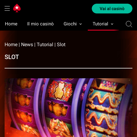
Vai al casinò
Home
Il mio casinò
Giochi
Tutorial
Attual
Skip
to
Home
|
News
|
Tutorial
|
Slot
content
SLOT