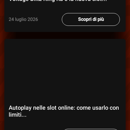
24 luglio 2026
Scopri di più
Autoplay nelle slot online: come usarlo con
limiti...