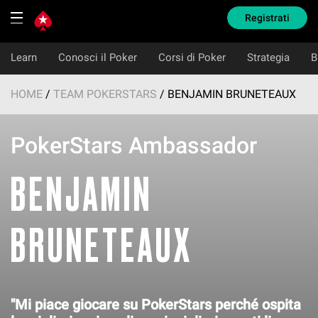
Registrati
Learn
Conosci il Poker
Corsi di Poker
Strategia
B
Salta
HOME
/
TEAM POKERSTARS
/
BENJAMIN BRUNETEAUX
al
contenuto
PokerStars Ambassador
BENJAMIN
BRUNETEAUX
"Mi piace giocare su PokerStars perché ospita