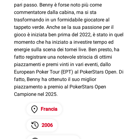
pari passo. Benny è forse noto più come
commentatore dalla cabina, ma si sta
trasformando in un formidabile giocatore al
tappeto verde. Anche se la sua passione per il
gioco è iniziata ben prima del 2022, è stato in quel
momento che ha iniziato a investire tempo ed
energie sulla scena dei tornei live. Ben presto, ha
fatto registrare una notevole striscia di ottimi
piazzamenti e premi vinti in vari eventi, dallo
European Poker Tour (EPT) al PokerStars Open. Di
fatto, Benny ha ottenuto il suo miglior
piazzamento a premio al PokerStars Open
Campione nel 2025.
Francia
2006