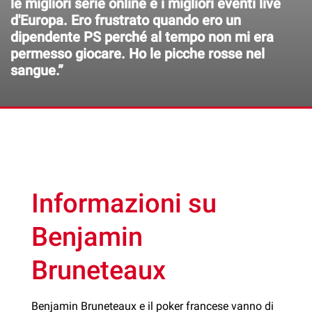
le migliori serie online e i migliori eventi live
d'Europa. Ero frustrato quando ero un
dipendente PS perché al tempo non mi era
permesso giocare. Ho le picche rosse nel
sangue.”
Informazioni su
Benjamin
Bruneteaux
Benjamin Bruneteaux e il poker francese vanno di