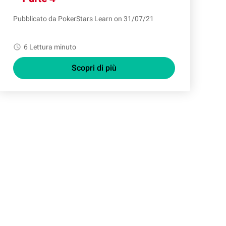
Pubblicato da PokerStars Learn on 31/07/21
watch_later
6 Lettura minuto
Scopri di più