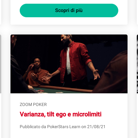
Scopri di più
ZOOM POKER
Varianza, tilt ego e microlimiti
Pubblicato da PokerStars Learn on 21/08/21