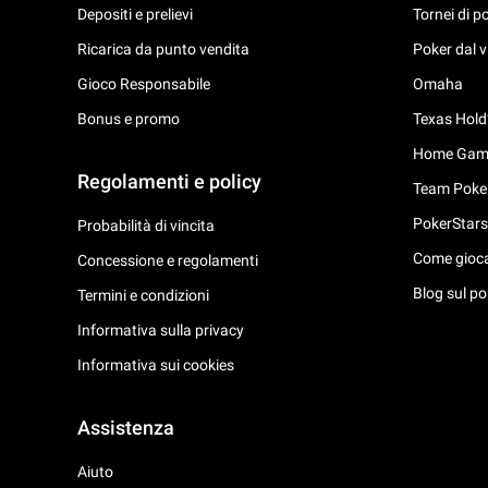
Depositi e prelievi
Tornei di p
Ricarica da punto vendita
Poker dal v
Gioco Responsabile
Omaha
Bonus e promo
Texas Hol
Home Gam
Regolamenti e policy
Team Poke
PokerStar
Probabilità di vincita
Come gioca
Concessione e regolamenti
Blog sul po
Termini e condizioni
Informativa sulla privacy
Informativa sui cookies
Assistenza
Aiuto