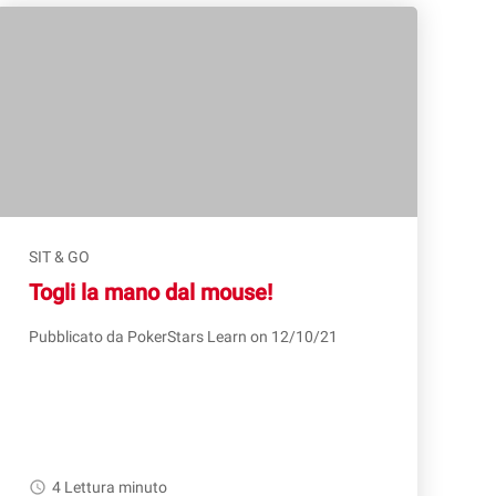
SIT & GO
Togli la mano dal mouse!
Pubblicato da PokerStars Learn on 12/10/21
watch_later
4 Lettura minuto