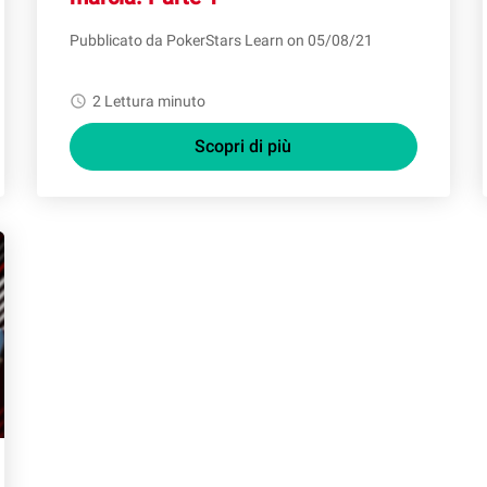
Pubblicato da PokerStars Learn on 05/08/21
watch_later
2 Lettura minuto
Scopri di più