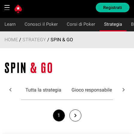
Registrati
Learn
Conosci il Poker
Corsi di Poker
Strategia
B
Salta
HOME
/
STRATEGY
/
SPIN & GO
al
contenuto
SPIN
& GO
keyboard_arrow_left
keyboard_arrow_right
Tutta la strategia
Gioco responsabile
Zoom
keyboard_arrow_right
1