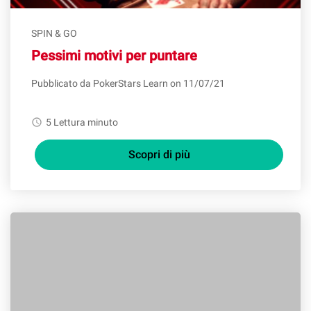
SPIN & GO
Pessimi motivi per puntare
Pubblicato da PokerStars Learn on 11/07/21
watch_later
5 Lettura minuto
Scopri di più