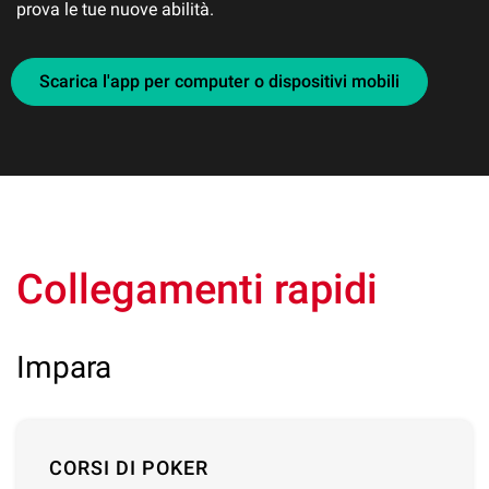
prova le tue nuove abilità.
Scarica l'app per computer o dispositivi mobili
Collegamenti rapidi
Impara
CORSI DI POKER