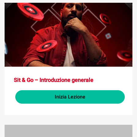
Sit & Go – Introduzione generale
Inizia Lezione