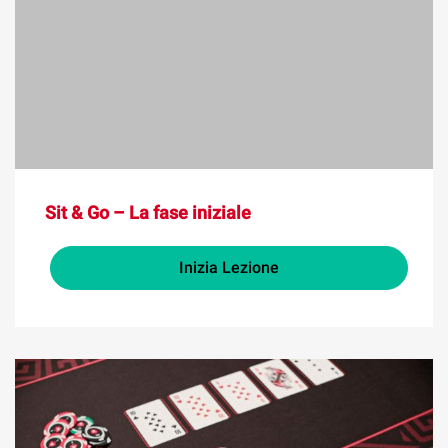
Sit & Go – La fase iniziale
Inizia Lezione