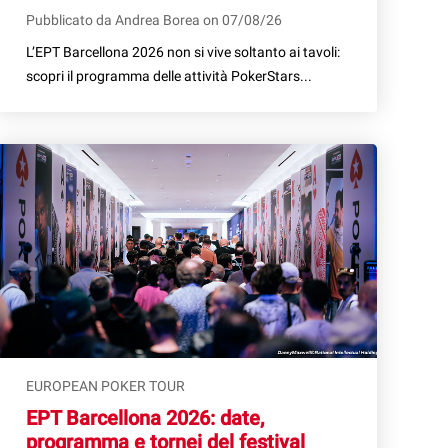
Pubblicato da Andrea Borea on 07/08/26
L’EPT Barcellona 2026 non si vive soltanto ai tavoli:
scopri il programma delle attività PokerStars...
EUROPEAN POKER TOUR
EPT Barcellona 2026: date,
programma e tornei del festival