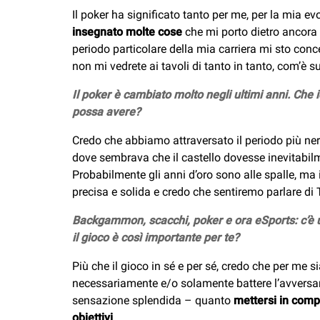
Il poker ha significato tanto per me, per la mia
insegnato molte cose
che mi porto dietro ancora
periodo particolare della mia carriera mi sto conc
non mi vedrete ai tavoli di tanto in tanto, com’è
Il poker è cambiato molto negli ultimi anni. Che i
possa avere?
Credo che abbiamo attraversato il periodo più ner
dove sembrava che il castello dovesse inevitabilm
Probabilmente gli anni d’oro sono alle spalle, ma 
precisa e solida e credo che sentiremo parlare d
Backgammon, scacchi, poker e ora eSports: c’è un
il gioco è così importante per te?
Più che il gioco in sé e per sé, credo che per me s
necessariamente e/o solamente battere l’avversari
sensazione splendida – quanto
mettersi in comp
obiettivi
.