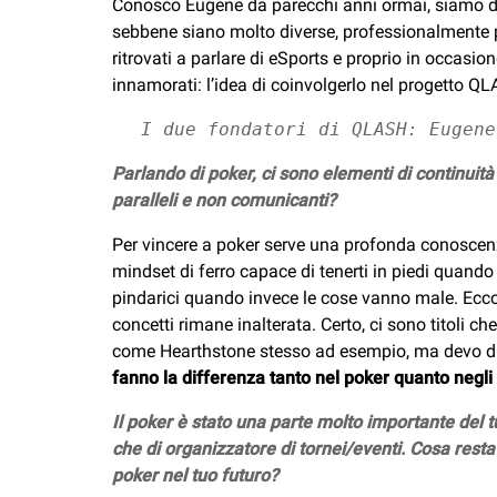
Conosco Eugene da parecchi anni ormai, siamo du
sebbene siano molto diverse, professionalmente 
ritrovati a parlare di eSports e proprio in occas
innamorati: l’idea di coinvolgerlo nel progetto 
I due fondatori di QLASH: Eugene
Parlando di poker, ci sono elementi di continuità t
paralleli e non comunicanti?
Per vincere a poker serve una profonda conoscenza
mindset di ferro capace di tenerti in piedi quando 
pindarici quando invece le cose vanno male. Ecco, 
concetti rimane inalterata. Certo, ci sono titoli ch
come Hearthstone stesso ad esempio, ma devo d
fanno la differenza tanto nel poker quanto negli
Il poker è stato una parte molto importante del t
che di organizzatore di tornei/eventi. Cosa resta
poker nel tuo futuro?