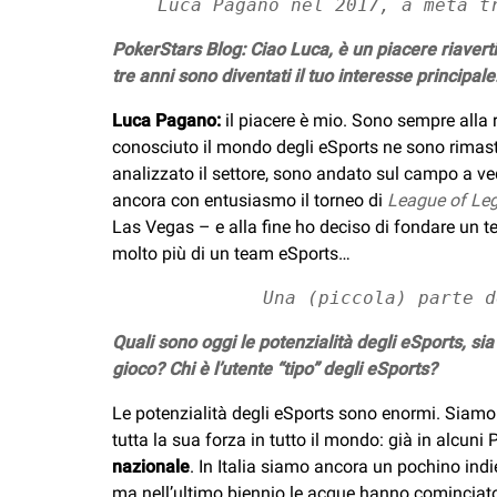
Luca Pagano nel 2017, a metà t
PokerStars Blog: Ciao Luca, è un piacere riaverti
tre anni sono diventati il tuo interesse princip
Luca Pagano:
il piacere è mio. Sono sempre alla 
conosciuto il mondo degli eSports ne sono rimast
analizzato il settore, sono andato sul campo a ve
ancora con entusiasmo il torneo di
League of Le
Las Vegas – e alla fine ho deciso di fondare un 
molto più di un team eSports…
Una (piccola) parte d
Quali sono oggi le potenzialità degli eSports, sia 
gioco? Chi è l’utente “tipo” degli eSports?
Le potenzialità degli eSports sono enormi. Siam
tutta la sua forza in tutto il mondo: già in alcuni
nazionale
. In Italia siamo ancora un pochino indi
ma nell’ultimo biennio le acque hanno cominciato