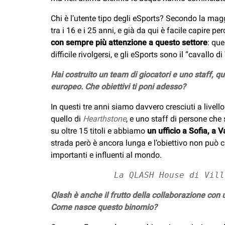
Chi è l’utente tipo degli eSports? Secondo la mag
tra i 16 e i 25 anni, e già da qui è facile capire pe
con sempre più attenzione a questo settore
: qu
difficile rivolgersi, e gli eSports sono il “cavallo di
Hai costruito un team di giocatori e uno staff, que
europeo. Che obiettivi ti poni adesso?
In questi tre anni siamo davvero cresciuti a live
quello di
Hearthstone
, e uno staff di persone che
su oltre 15 titoli e abbiamo
un ufficio a Sofia, a 
strada però è ancora lunga e l’obiettivo non può 
importanti e influenti al mondo.
La QLASH House di Vill
Qlash è anche il frutto della collaborazione con 
Come nasce questo binomio?