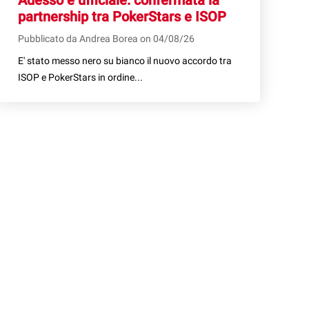
Adesso è ufficiale: confermata la
partnership tra PokerStars e ISOP
Pubblicato da Andrea Borea on 04/08/26
E' stato messo nero su bianco il nuovo accordo tra
ISOP e PokerStars in ordine...