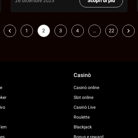
26 dicembre 2025
Scopri di più
keyboard_arrow_left
keyboard_arrow_right
1
2
3
4
…
22
Casinò
ne
Casinò online
oker
Slot online
ivo
Casinò Live
Roulette
d’em
Blackjack
es
Bonus e reward