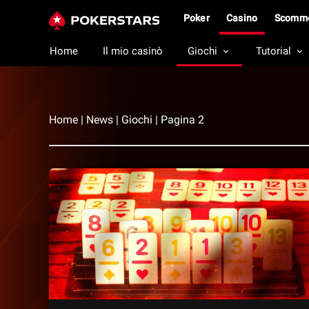
Poker
Casino
Scomm
Home
Il mio casinò
Giochi
Tutorial
Skip
to
content
Home
|
News
|
Giochi
|
Pagina 2