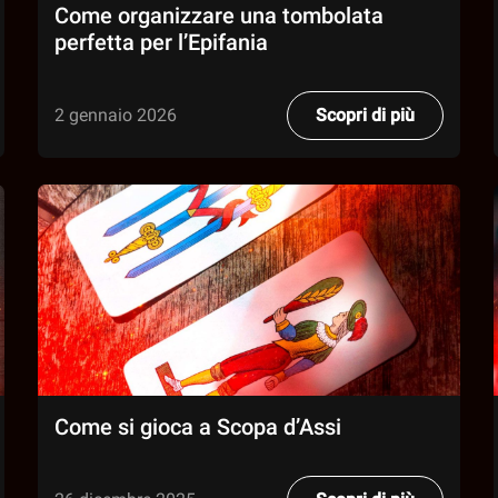
Come organizzare una tombolata
perfetta per l’Epifania
2 gennaio 2026
Scopri di più
Come si gioca a Scopa d’Assi