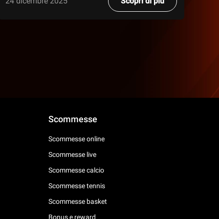
24 dicembre 2025
Scopri di più
Scommesse
Scommesse online
Scommesse live
Scommesse calcio
Scommesse tennis
Scommesse basket
Bonus e reward