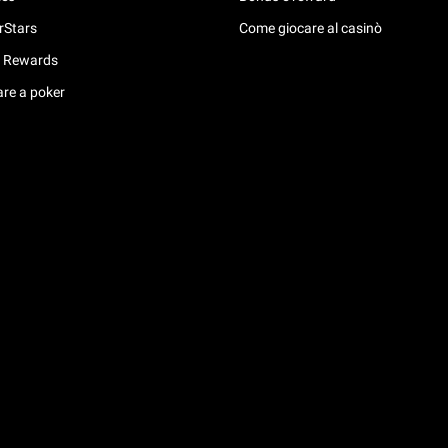
rStars
Come giocare al casinò
s Rewards
re a poker