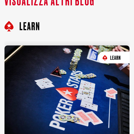
VISUALIZZA ALTRI BLOG
Learn