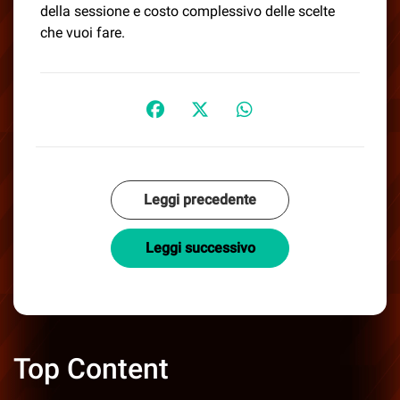
della sessione e costo complessivo delle scelte
che vuoi fare.
Leggi precedente
Leggi successivo
Top Content