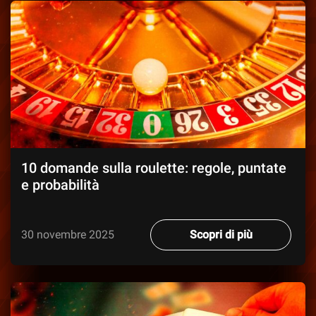
10 domande sulla roulette: regole, puntate
e probabilità
30 novembre 2025
Scopri di più