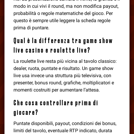
modo in cui vivi il round, ma non modifica payout,
probabilità o regole matematiche del gioco. Per
questo è sempre utile leggere la scheda regole
prima di puntare.
Qual è la differenza tra game show
live casino e roulette live?
La roulette live resta più vicina al tavolo classico:
dealer, ruota, puntate e risultato. Un game show
live usa invece una struttura più televisiva, con
presenter, bonus round, grafiche, moltiplicatori e
momenti costruiti per aumentare l’attesa.
Che cosa controllare prima di
giocare?
Puntate disponibili, payout, condizioni dei bonus,
limiti del tavolo, eventuale RTP indicato, durata