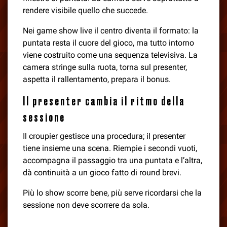
rendere visibile quello che succede.
Nei game show live il centro diventa il formato: la
puntata resta il cuore del gioco, ma tutto intorno
viene costruito come una sequenza televisiva. La
camera stringe sulla ruota, torna sul presenter,
aspetta il rallentamento, prepara il bonus.
Il presenter cambia il ritmo della
sessione
Il croupier gestisce una procedura; il presenter
tiene insieme una scena. Riempie i secondi vuoti,
accompagna il passaggio tra una puntata e l’altra,
dà continuità a un gioco fatto di round brevi.
Più lo show scorre bene, più serve ricordarsi che la
sessione non deve scorrere da sola.