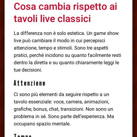
Cosa cambia rispetto ai
tavoli live classici
La differenza non è solo estetica. Un game show
live può cambiare il modo in cui percepisci
attenzione, tempo e stimoli. Sono tre aspetti
pratici, perché incidono su quanto facilmente resti
dentro la diretta e su quanto chiaramente leggi le
tue decisioni.
Attenzione
Ci sono più elementi da seguire rispetto a un
tavolo essenziale: voce, camera, animazioni,
grafiche, bonus, chat, transizioni. Non sono un
problema in sé. Sono parte dell’esperienza. Ma
occupano spazio mentale.