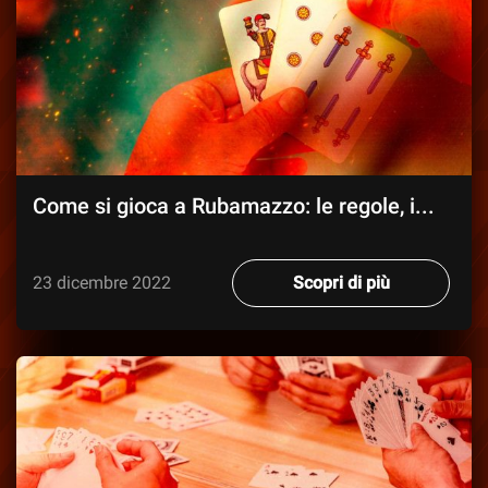
Come si gioca a Rubamazzo: le regole, i...
23 dicembre 2022
Scopri di più