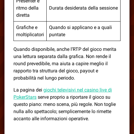
Presenter e
ritmo della
Durata desiderata della sessione
diretta
Grafiche e
Quando si applicano e a quali
moltiplicatori
puntate
Quando disponibile, anche l’RTP del gioco merita
una lettura separata dalla grafica. Non rende il
round prevedibile, ma aiuta a capire meglio il
rapporto tra struttura del gioco, payout e
probabilità nel lungo periodo.
La pagina dei
giochi televisivi nel casino live di
PokerStars
serve proprio a riportare il gioco su
questo piano: meno scena, più regole. Non toglie
nulla allo spettacolo; semplicemente lo rimette
accanto alle informazioni operative.