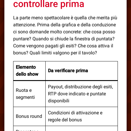
controllare prima
La parte meno spettacolare è quella che merita più
attenzione. Prima della grafica e della conduzione
ci sono domande molto concrete: che cosa posso
puntare? Quando si chiude la finestra di puntata?
Come vengono pagati gli esiti? Che cosa attiva il
bonus? Quali limiti valgono per il tavolo?
Elemento
Da verificare prima
dello show
Payout, distribuzione degli esiti,
Ruota e
RTP dove indicato e puntate
segmenti
disponibili
Condizioni di attivazione e
Bonus round
regole del bonus