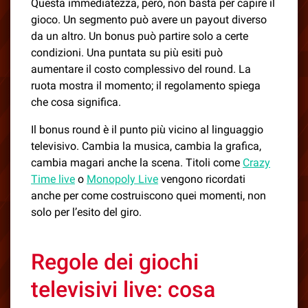
Questa immediatezza, però, non basta per capire il
gioco. Un segmento può avere un payout diverso
da un altro. Un bonus può partire solo a certe
condizioni. Una puntata su più esiti può
aumentare il costo complessivo del round. La
ruota mostra il momento; il regolamento spiega
che cosa significa.
Il bonus round è il punto più vicino al linguaggio
televisivo. Cambia la musica, cambia la grafica,
cambia magari anche la scena. Titoli come
Crazy
Time live
o
Monopoly Live
vengono ricordati
anche per come costruiscono quei momenti, non
solo per l’esito del giro.
Regole dei giochi
televisivi live: cosa