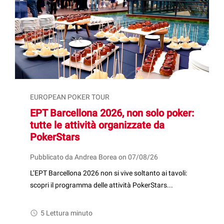
EUROPEAN POKER TOUR
EPT Barcellona 2026, non solo poker:
tutte le attività organizzate da
PokerStars
Pubblicato da Andrea Borea on 07/08/26
L’EPT Barcellona 2026 non si vive soltanto ai tavoli:
scopri il programma delle attività PokerStars...
watch_later
5 Lettura minuto