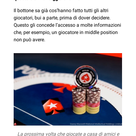
Il bottone sa già cos’hanno fatto tutti gli altri
giocatori, bui a parte, prima di dover decidere.
Questo gli concede l’accesso a molte informazioni
che, per esempio, un giocatore in middle position
non può avere.
La prossima volta che giocate a casa di amici e