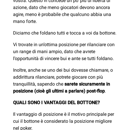
vostra. Questo vi concede un po’ più di libertà di
azione, dato che meno giocatori devono ancora
agire, meno è probabile che qualcuno abbia una
mano forte.
Diciamo che foldano tutti e tocca a voi da bottone.
Vi trovate in un’ottima posizione per rilanciare con
un range di mani ampio, dato che avrete
l’opportunità di vincere bui e ante se tutti foldano.
Inoltre, anche se uno dei bui dovesse chiamare, o
addirittura rilanciare, potrete giocare con più
tranquillità, sapendo che
sarete sicuramente in
posizione (cioè gli ultimi a parlare) post-flop
.
QUALI SONO I VANTAGGI DEL BOTTONE?
Il vantaggio di posizione è il motivo principale per
cui il bottone è considerato la posizione migliore
nel poker.