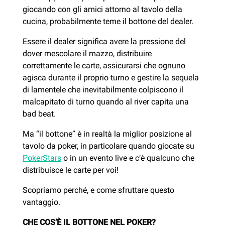
giocando con gli amici attorno al tavolo della
cucina, probabilmente teme il bottone del dealer.
Essere il dealer significa avere la pressione del
dover mescolare il mazzo, distribuire
correttamente le carte, assicurarsi che ognuno
agisca durante il proprio turno e gestire la sequela
di lamentele che inevitabilmente colpiscono il
malcapitato di turno quando al river capita una
bad beat.
Ma “il bottone” è in realtà la miglior posizione al
tavolo da poker, in particolare quando giocate su
PokerStars
o in un evento live e c’è qualcuno che
distribuisce le carte per voi!
Scopriamo perché, e come sfruttare questo
vantaggio.
CHE COS’È IL BOTTONE NEL POKER?