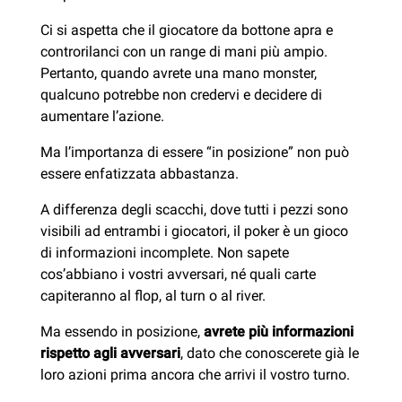
Ci si aspetta che il giocatore da bottone apra e
controrilanci con un range di mani più ampio.
Pertanto, quando avrete una mano monster,
qualcuno potrebbe non credervi e decidere di
aumentare l’azione.
Ma l’importanza di essere “in posizione” non può
essere enfatizzata abbastanza.
A differenza degli scacchi, dove tutti i pezzi sono
visibili ad entrambi i giocatori, il poker è un gioco
di informazioni incomplete. Non sapete
cos’abbiano i vostri avversari, né quali carte
capiteranno al flop, al turn o al river.
Ma essendo in posizione,
avrete più informazioni
rispetto agli avversari
, dato che conoscerete già le
loro azioni prima ancora che arrivi il vostro turno.