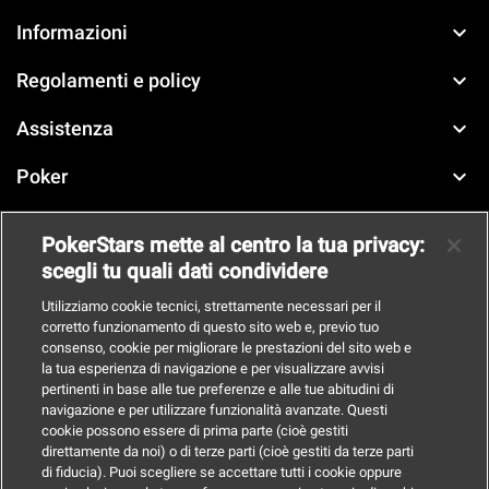
keyboard_arrow_down
Informazioni
keyboard_arrow_down
Regolamenti e policy
keyboard_arrow_down
Assistenza
keyboard_arrow_down
Poker
keyboard_arrow_down
Casinò
PokerStars mette al centro la tua privacy:
scegli tu quali dati condividere
keyboard_arrow_down
Scommesse
Utilizziamo cookie tecnici, strettamente necessari per il
corretto funzionamento di questo sito web e, previo tuo
consenso, cookie per migliorare le prestazioni del sito web e
la tua esperienza di navigazione e per visualizzare avvisi
IL GIOCO È VIETATO AI MINORI
pertinenti in base alle tue preferenze e alle tue abitudini di
E PUÒ CAUSARE DIPENDENZA PATOLOGICA
navigazione e per utilizzare funzionalità avanzate. Questi
cookie possono essere di prima parte (cioè gestiti
direttamente da noi) o di terze parti (cioè gestiti da terze parti
di fiducia). Puoi scegliere se accettare tutti i cookie oppure