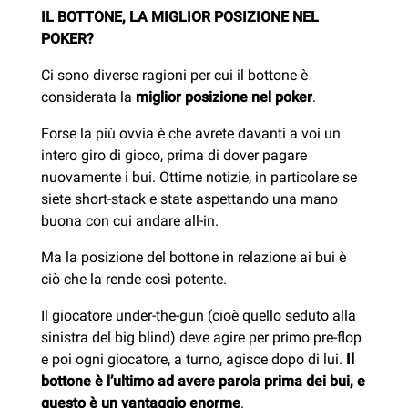
IL BOTTONE, LA MIGLIOR POSIZIONE NEL
POKER?
Ci sono diverse ragioni per cui il bottone è
considerata la
miglior posizione nel poker
.
Forse la più ovvia è che avrete davanti a voi un
intero giro di gioco, prima di dover pagare
nuovamente i bui. Ottime notizie, in particolare se
siete short-stack e state aspettando una mano
buona con cui andare all-in.
Ma la posizione del bottone in relazione ai bui è
ciò che la rende così potente.
Il giocatore under-the-gun (cioè quello seduto alla
sinistra del big blind) deve agire per primo pre-flop
e poi ogni giocatore, a turno, agisce dopo di lui.
Il
bottone è l’ultimo ad avere parola prima dei bui, e
questo è un vantaggio enorme
.