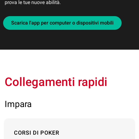
prova le tue nuove abilità.
Scarica l'app per computer o dispositivi mobili
Collegamenti rapidi
Impara
CORSI DI POKER