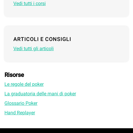
Vedi tutti i corsi
ARTICOLI E CONSIGLI
Vedi tutti gli articoli
Risorse
Le regole del poker
La graduatoria delle mani di poker
Glossario Poker
Hand Replayer