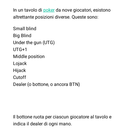
In un tavolo di
poker
da nove giocatori, esistono
altrettante posizioni diverse. Queste sono:
Small blind
Big Blind
Under the gun (UTG)
UTG+1
Middle position
Lojack
Hijack
Cutoff
Dealer (o bottone, o ancora BTN)
Il bottone ruota per ciascun giocatore al tavolo e
indica il dealer di ogni mano.