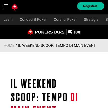
Registrati
Learn
Conosci il Poker
Corsi di Poker
Strategia
B
Salta
al
contenuto
HOME
/
IL WEEKEND SCOOP: TEMPO DI MAIN EVENT
IL WEEKEND
SCOOP: TEMPO
DI