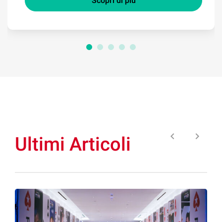
Scopri di più
keyboard_arrow_left
keyboard_arrow_right
Ultimi Articoli