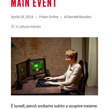
MAIN EVENT
Aprile 29, 2024
Poker Online
di Daniele Mondini
2 Lettura minuto
watch_later
È lunedì, perciò andiamo subito a scoprire insieme