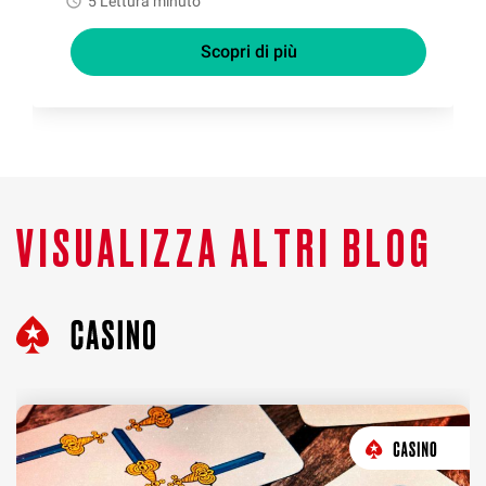
watch_later
5 Lettura minuto
Scopri di più
VISUALIZZA ALTRI BLOG
Casino