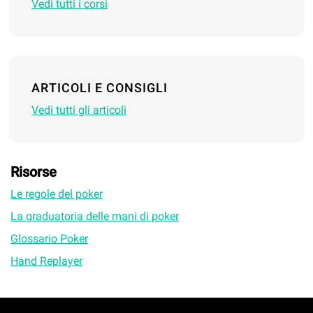
Vedi tutti i corsi
ARTICOLI E CONSIGLI
Vedi tutti gli articoli
Risorse
Le regole del poker
La graduatoria delle mani di poker
Glossario Poker
Hand Replayer