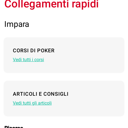
Collegamenti rapidi
Impara
CORSI DI POKER
Vedi tutti i corsi
ARTICOLI E CONSIGLI
Vedi tutti gli articoli