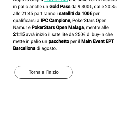
in palio anche un
Gold Pass
da 9.300€, dalle 20:35
alle 21:45 partiranno i
satelliti da 100€
per
qualificarsi a
IPC Campione
, PokerStars Open
Namur e
PokerStars Open Malaga
, mentre alle
21:15
avrà inizio il satellite da 250€ di buy-in che
mette in palio un
pacchetto
per il
Main Event EPT
Barcellona
di agosto.
Torna all’inizio