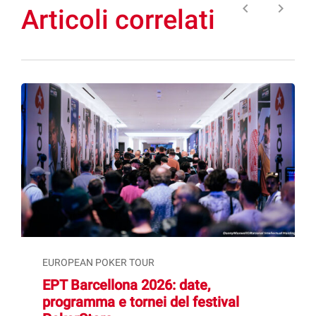
keyboard_arrow_left
keyboard_arrow_right
Articoli correlati
EUROPEAN POKER TOUR
EPT Barcellona 2026: date,
programma e tornei del festival