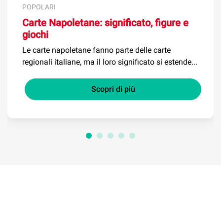
POPOLARI
Carte Napoletane: significato, figure e
giochi
Le carte napoletane fanno parte delle carte
regionali italiane, ma il loro significato si estende...
Scopri di più