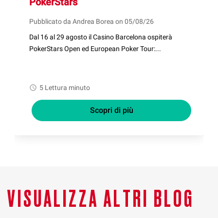
PokerStars
Pubblicato da Andrea Borea on 05/08/26
Dal 16 al 29 agosto il Casino Barcelona ospiterà
PokerStars Open ed European Poker Tour:...
watch_later
5 Lettura minuto
Scopri di più
VISUALIZZA ALTRI BLOG