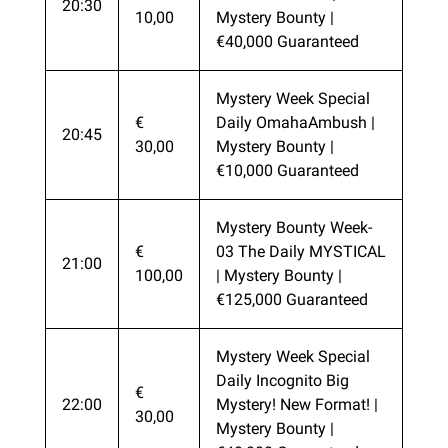
20:30
10,00
Mystery Bounty |
€40,000 Guaranteed
Mystery Week Special
€
Daily OmahaAmbush |
20:45
30,00
Mystery Bounty |
€10,000 Guaranteed
Mystery Bounty Week-
€
03 The Daily MYSTICAL
21:00
100,00
| Mystery Bounty |
€125,000 Guaranteed
Mystery Week Special
Daily Incognito Big
€
22:00
Mystery! New Format! |
30,00
Mystery Bounty |