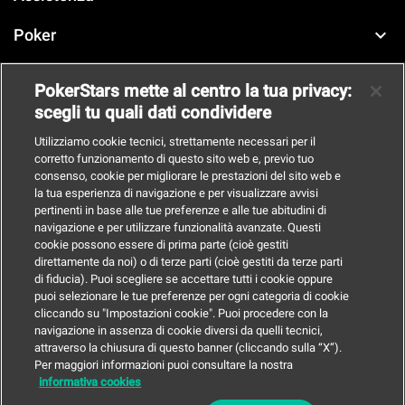
keyboard_arrow_down
Poker
keyboard_arrow_down
Casinò
PokerStars mette al centro la tua privacy:
scegli tu quali dati condividere
keyboard_arrow_down
Scommesse
Utilizziamo cookie tecnici, strettamente necessari per il
corretto funzionamento di questo sito web e, previo tuo
consenso, cookie per migliorare le prestazioni del sito web e
la tua esperienza di navigazione e per visualizzare avvisi
IL GIOCO È VIETATO AI MINORI
pertinenti in base alle tue preferenze e alle tue abitudini di
E PUÒ CAUSARE DIPENDENZA PATOLOGICA
navigazione e per utilizzare funzionalità avanzate. Questi
cookie possono essere di prima parte (cioè gestiti
direttamente da noi) o di terze parti (cioè gestiti da terze parti
di fiducia). Puoi scegliere se accettare tutti i cookie oppure
puoi selezionare le tue preferenze per ogni categoria di cookie
Copyright © 2001-2026, Rational Intellectual Holdings Limited. Tutti i diritti
cliccando su "Impostazioni cookie". Puoi procedere con la
riservati.
navigazione in assenza di cookie diversi da quelli tecnici,
attraverso la chiusura di questo banner (cliccando sulla “X”).
TSG Italy S.R.L. C.F. 13030190964 – Part. IVA 13030190964. Sede legale: Via
Per maggiori informazioni puoi consultare la nostra
Ugo Bassi, 6 – 20159 Milano, Italia. Conc. N° GAD15023.
informativa cookies