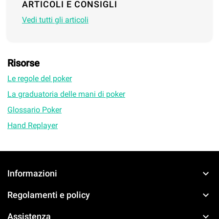
ARTICOLI E CONSIGLI
Vedi tutti gli articoli
Risorse
Le regole del poker
La graduatoria delle mani di poker
Glossario Poker
Hand Replayer
keyboard_arrow_down
Informazioni
keyboard_arrow_down
Regolamenti e policy
keyboard_arrow_down
Assistenza