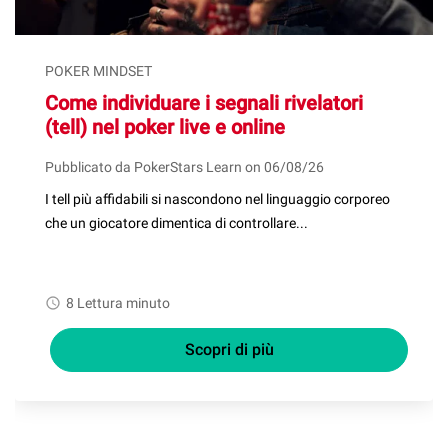
POKER MINDSET
Come individuare i segnali rivelatori
(tell) nel poker live e online
Pubblicato da PokerStars Learn on 06/08/26
I tell più affidabili si nascondono nel linguaggio corporeo
che un giocatore dimentica di controllare...
watch_later
8 Lettura minuto
Scopri di più