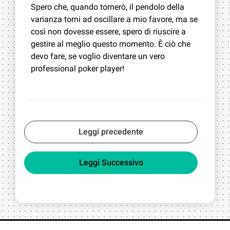
Spero che, quando tornerò, il pendolo della
varianza torni ad oscillare a mio favore, ma se
così non dovesse essere, spero di riuscire a
gestire al meglio questo momento. È ciò che
devo fare, se voglio diventare un vero
professional poker player!
Leggi precedente
Leggi Successivo