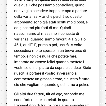
due quelli che possiamo controllare, quindi
non voglio spendere troppo tempo a parlare
della varianza – anche perché su questo
argomento sono già stati scritti molti post, e
da giocatori più forti di me. Quindi
riassumiamo al massimo il concetto di
varianza: quando siamo favoriti 4:1, 25:1 o
45:1, quell’”1″, prima o poi, uscirà. A volte
succederà molto spesso in un breve arco di
tempo, e non c’è nulla che potete fare.
Imparate ad essere felici quando mettete i
vostri soldi nel piatto da sopra e perdete. Siete
riusciti a portare il vostro avversario a
commettere un grosso errore, e questo è tutto
ciò che vogliamo quando giochiamo a poker.
Gli altri due fattori, tilt ed ego, secondo me
sono fortemente correlati. In quanto
frequentatori di forum, possiamo considerarci