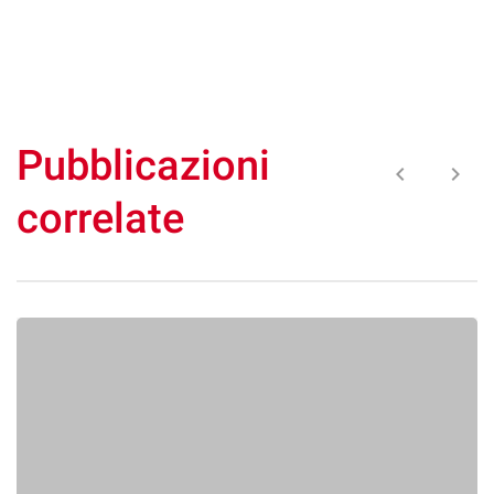
Pubblicazioni
keyboard_arrow_left
keyboard_arrow_right
correlate