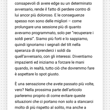
consapevoli di avere edge su un determinato
avversario, rende il fatto di perdere contro di
lui ancor più doloroso. E le conseguenze
spesso non sono delle migliori – come
prolungare una sessione più di quanto
avevamo programmato, solo per “recuperare i
soldi persi”. Siamo più forti e lo sappiamo,
quindi ignoriamo i segnali del tilt nella
speranza di riprenderci i soldi da
quell’avversario, con gli interessi. Diventiamo
impazienti ed iniziamo a forzare le mani
quando, in realtà, tutto ciò che dovremmo fare
è aspettare lo spot giusto.
È una sensazione che avete passato più volte,
vero? Nella prossima parte dell’articolo
parleremo proprio di come evitare queste
situazioni che ci portano non solo a stancarci
molto di più rispetto al solito, ma anche a