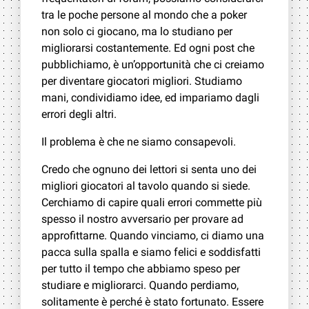
tra le poche persone al mondo che a poker
non solo ci giocano, ma lo studiano per
migliorarsi costantemente. Ed ogni post che
pubblichiamo, è un’opportunità che ci creiamo
per diventare giocatori migliori. Studiamo
mani, condividiamo idee, ed impariamo dagli
errori degli altri.
Il problema è che ne siamo consapevoli.
Credo che ognuno dei lettori si senta uno dei
migliori giocatori al tavolo quando si siede.
Cerchiamo di capire quali errori commette più
spesso il nostro avversario per provare ad
approfittarne. Quando vinciamo, ci diamo una
pacca sulla spalla e siamo felici e soddisfatti
per tutto il tempo che abbiamo speso per
studiare e migliorarci. Quando perdiamo,
solitamente è perché è stato fortunato. Essere