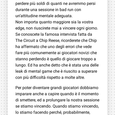
perdere più soldi di quanti ne avremmo persi
durante una sessione in bad run con
un’attitudine mentale adeguata.
Non importa quanto maggiore sia la vostra
edge, non riuscirete mai a vincere ogni giorno.
Se conoscete la famosa intervista fatta da
The Circuit a Chip Reese, ricorderete che Chip
ha affermato che uno degli errori che vede
fare più comunemente ai giocatori novizi che
stanno perdendo è quello di giocare troppo a
lungo. Ed ha anche detto che è stata una delle
leak di mental game che è riuscito a superare
con più difficoltà rispetto a molte altre.
Per poter diventare grandi giocatori dobbiamo
imparare anche a capire quando è il momento
di smettere, ed a prolungare la nostra sessione
se stiamo vincendo. Quando stiamo vincendo,
lo stiamo facendo perché, probabilmente,