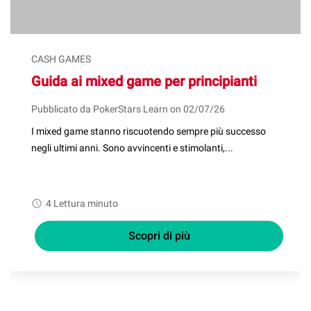
CASH GAMES
Guida ai mixed game per principianti
Pubblicato da PokerStars Learn on 02/07/26
I mixed game stanno riscuotendo sempre più successo
negli ultimi anni. Sono avvincenti e stimolanti,...
watch_later
4 Lettura minuto
Scopri di più