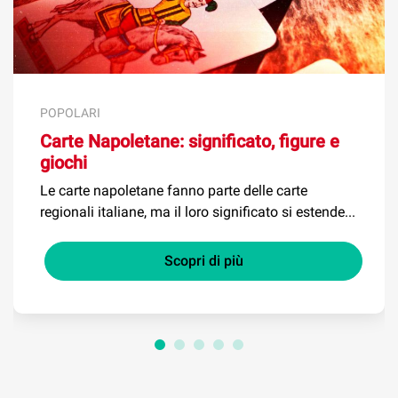
POPOLARI
Carte Napoletane: significato, figure e
giochi
Le carte napoletane fanno parte delle carte
regionali italiane, ma il loro significato si estende...
Scopri di più