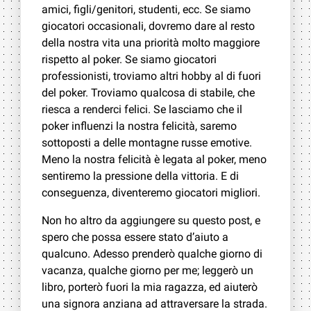
amici, figli/genitori, studenti, ecc. Se siamo
giocatori occasionali, dovremo dare al resto
della nostra vita una priorità molto maggiore
rispetto al poker. Se siamo giocatori
professionisti, troviamo altri hobby al di fuori
del poker. Troviamo qualcosa di stabile, che
riesca a renderci felici. Se lasciamo che il
poker influenzi la nostra felicità, saremo
sottoposti a delle montagne russe emotive.
Meno la nostra felicità è legata al poker, meno
sentiremo la pressione della vittoria. E di
conseguenza, diventeremo giocatori migliori.
Non ho altro da aggiungere su questo post, e
spero che possa essere stato d’aiuto a
qualcuno. Adesso prenderò qualche giorno di
vacanza, qualche giorno per me; leggerò un
libro, porterò fuori la mia ragazza, ed aiuterò
una signora anziana ad attraversare la strada.