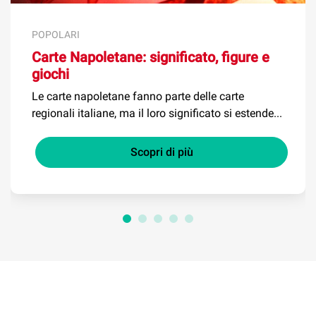
POPOLARI
Carte Napoletane: significato, figure e
giochi
Le carte napoletane fanno parte delle carte
regionali italiane, ma il loro significato si estende...
Scopri di più