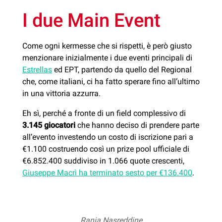
I due Main Event
Come ogni kermesse che si rispetti, è però giusto
menzionare inizialmente i due eventi principali di
Estrellas
ed EPT, partendo da quello del Regional
che, come italiani, ci ha fatto sperare fino all’ultimo
in una vittoria azzurra.
Eh sì, perché a fronte di un field complessivo di
3.145 giocatori
che hanno deciso di prendere parte
all’evento investendo un costo di iscrizione pari a
€1.100 costruendo così un prize pool ufficiale di
€6.852.400 suddiviso in 1.066 quote crescenti,
Giuseppe Macrì ha terminato sesto per €136.400
.
Rania Nasreddine