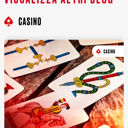
Casino