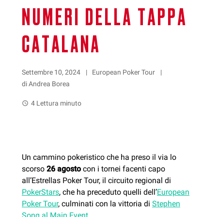
NUMERI DELLA TAPPA
CATALANA
Settembre 10, 2024
European Poker Tour
di Andrea Borea
4 Lettura minuto
watch_later
Un cammino pokeristico che ha preso il via lo
scorso
26 agosto
con i tornei facenti capo
all’Estrellas Poker Tour, il circuito regional di
PokerStars
, che ha preceduto quelli dell’
European
Poker Tour
, culminati con la vittoria di
Stephen
Song al Main Event
.