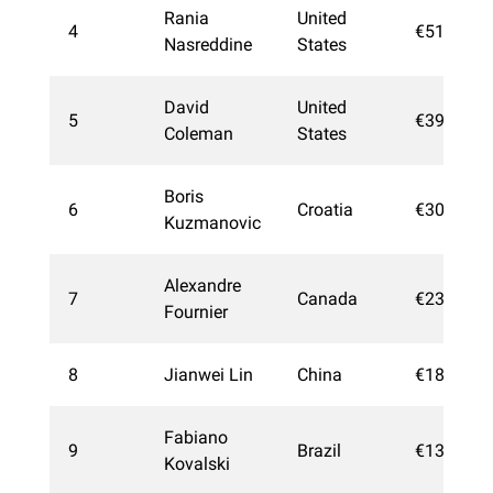
Rania
United
4
€518,600
Nasreddine
States
David
United
5
€398,950
Coleman
States
Boris
6
Croatia
€306,900
Kuzmanovic
Alexandre
7
Canada
€236,100
Fournier
8
Jianwei Lin
China
€181,600
Fabiano
9
Brazil
€139,750
Kovalski