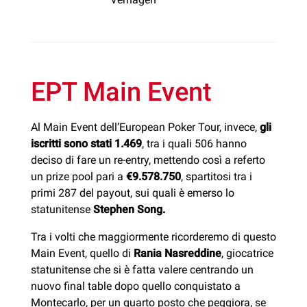
EPT Main Event
Al Main Event dell’European Poker Tour, invece,
gli
iscritti sono stati 1.469
, tra i quali 506 hanno
deciso di fare un re-entry, mettendo così a referto
un prize pool pari a
€9.578.750
, spartitosi tra i
primi 287 del payout, sui quali è emerso lo
statunitense
Stephen Song.
Tra i volti che maggiormente ricorderemo di questo
Main Event, quello di
Rania Nasreddine
, giocatrice
statunitense che si è fatta valere centrando un
nuovo final table dopo quello conquistato a
Montecarlo, per un quarto posto che peggiora, se