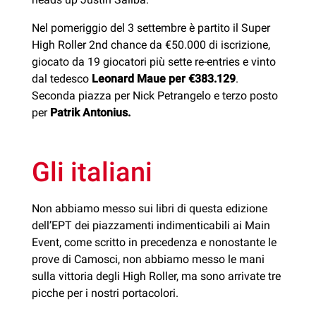
Nel pomeriggio del 3 settembre è partito il Super
High Roller 2nd chance da €50.000 di iscrizione,
giocato da 19 giocatori più sette re-entries e vinto
dal tedesco
Leonard Maue per €383.129
.
Seconda piazza per Nick Petrangelo e terzo posto
per
Patrik Antonius.
Gli italiani
Non abbiamo messo sui libri di questa edizione
dell’EPT dei piazzamenti indimenticabili ai Main
Event, come scritto in precedenza e nonostante le
prove di Camosci, non abbiamo messo le mani
sulla vittoria degli High Roller, ma sono arrivate tre
picche per i nostri portacolori.