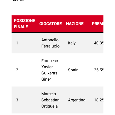
POSIZIONE
GIOCATORE
NAZIONE
PREMIO
FINALE
Antonello
1
Italy
40.850€
Ferraiuolo
Francesc
Xavier
2
Spain
25.550€
Guixeras
Giner
Marcelo
3
Sebastian
Argentina
18.250€
Ortiguela