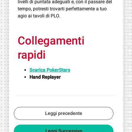
livelli di puntata adeguati e, con il passare del
tempo, potresti trovarti perfettamente a tuo
agio ai tavoli di PLO.
Collegamenti
rapidi
Scarica PokerStars
Hand Replayer
Leggi precedente
Leggi Successivo