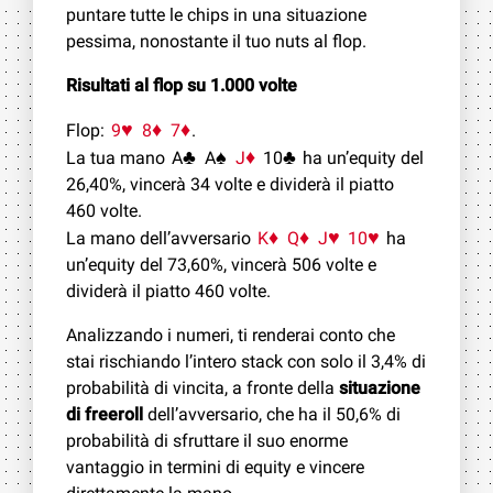
puntare tutte le chips in una situazione
pessima, nonostante il tuo nuts al flop.
Risultati al flop su 1.000 volte
♥
♦
♦
Flop:
9
8
7
.
♣
♠
♦
♣
La tua mano
A
A
J
10
ha un’equity del
26,40%, vincerà 34 volte e dividerà il piatto
460 volte.
♦
♦
♥
♥
La mano dell’avversario
K
Q
J
10
ha
un’equity del 73,60%, vincerà 506 volte e
dividerà il piatto 460 volte.
Analizzando i numeri, ti renderai conto che
stai rischiando l’intero stack con solo il 3,4% di
probabilità di vincita, a fronte della
situazione
di freeroll
dell’avversario, che ha il 50,6% di
probabilità di sfruttare il suo enorme
vantaggio in termini di equity e vincere