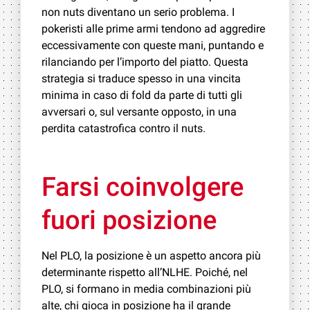
non nuts diventano un serio problema. I
pokeristi alle prime armi tendono ad aggredire
eccessivamente con queste mani, puntando e
rilanciando per l’importo del piatto. Questa
strategia si traduce spesso in una vincita
minima in caso di fold da parte di tutti gli
avversari o, sul versante opposto, in una
perdita catastrofica contro il nuts.
Farsi coinvolgere
fuori posizione
Nel PLO, la posizione è un aspetto ancora più
determinante rispetto all’NLHE. Poiché, nel
PLO, si formano in media combinazioni più
alte, chi gioca in posizione ha il grande