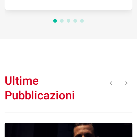
Ultime
keyboard_arrow_left
keyboard_arrow_right
Pubblicazioni