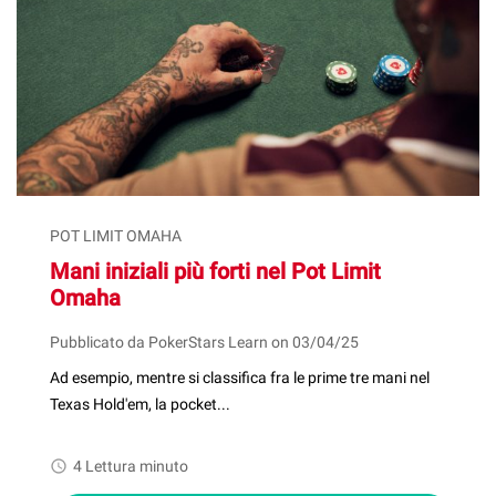
POT LIMIT OMAHA
Mani iniziali più forti nel Pot Limit
Omaha
Pubblicato da PokerStars Learn on 03/04/25
Ad esempio, mentre si classifica fra le prime tre mani nel
Texas Hold'em, la pocket...
watch_later
4 Lettura minuto