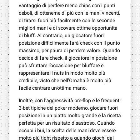
vantaggio di perdere meno chips con i punti
deboli, di ottenerne di più con le mani vincenti,
di tirarsi fuori più facilmente con le seconde
migliori mani e di scovare ottime opportunità
di bluff. Al contrario, un giocatore fuori
posizione difficilmente farà check con il punto
massimo, per paura di perdere valore. Quando
decide di fare check, il giocatore in posizione
può sfruttare l’occasione per bluffare e
rappresentare il nuts in modo molto più
credibile, visto che nell’Omaha è molto più
facile centrare un’ottima mano.
Inoltre, con l’aggressività pre-flop e le frequenti
3-bet tipiche del poker moderno, giocare fuori
posizione in un piatto molto grande è la ricetta
perfetta per un risultato disastroso. Quando
occupi i bui, la scelta delle mani deve essere
molto più tight rispetto a quando giochi dal