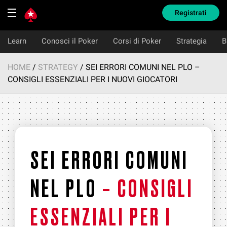
Registrati
Learn
Conosci il Poker
Corsi di Poker
Strategia
B
Salta
HOME
/
STRATEGY
/
SEI ERRORI COMUNI NEL PLO –
al
CONSIGLI ESSENZIALI PER I NUOVI GIOCATORI
contenuto
SEI ERRORI COMUNI
NEL PLO
– CONSIGLI
ESSENZIALI PER I