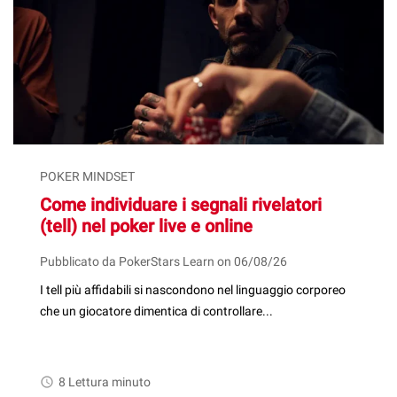
POKER MINDSET
Come individuare i segnali rivelatori
(tell) nel poker live e online
Pubblicato da PokerStars Learn on 06/08/26
I tell più affidabili si nascondono nel linguaggio corporeo
che un giocatore dimentica di controllare...
watch_later
8 Lettura minuto