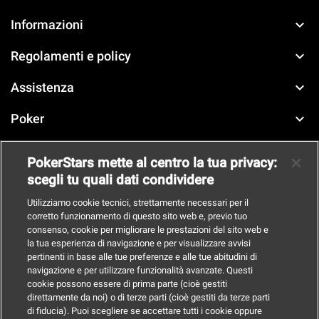
keyboard_arrow_down
Informazioni
keyboard_arrow_down
Regolamenti e policy
keyboard_arrow_down
Assistenza
keyboard_arrow_down
Poker
keyboard_arrow_down
Casinò
PokerStars mette al centro la tua privacy:
scegli tu quali dati condividere
keyboard_arrow_down
Scommesse
Utilizziamo cookie tecnici, strettamente necessari per il
corretto funzionamento di questo sito web e, previo tuo
consenso, cookie per migliorare le prestazioni del sito web e
la tua esperienza di navigazione e per visualizzare avvisi
IL GIOCO È VIETATO AI MINORI
pertinenti in base alle tue preferenze e alle tue abitudini di
E PUÒ CAUSARE DIPENDENZA PATOLOGICA
navigazione e per utilizzare funzionalità avanzate. Questi
cookie possono essere di prima parte (cioè gestiti
direttamente da noi) o di terze parti (cioè gestiti da terze parti
di fiducia). Puoi scegliere se accettare tutti i cookie oppure