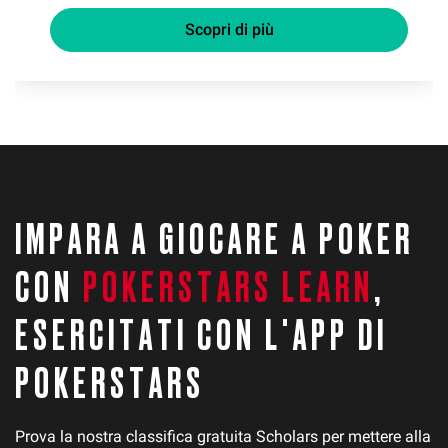
Scopri di più
IMPARA A GIOCARE A POKER
CON
POKERSTARS LEARN
,
ESERCITATI CON L'APP DI
POKERSTARS
Prova la nostra classifica gratuita Scholars per mettere alla