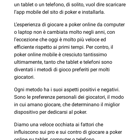
un tablet o un telefono, di solito, vuol dire scaricare
l’app mobile del sito di poker e installarla.
L’esperienza di giocare a poker online da computer
o laptop non è cambiata molto negli anni, con
l’eccezione che oggi è molto più veloce ed
efficiente rispetto ai primi tempi. Per contro, il
poker online mobile è cresciuto tantissimo
ultimamente, tanto che tablet e telefoni sono
diventati i metodi di gioco preferiti per molti
giocatori.
Ogni metodo ha i suoi aspetti positivi e negativi.
Sono le preferenze personali dei giocatori, il modo
in cui amano giocare, che determinano il miglior
dispositivo per dedicarsi al poker.
Diamo una veloce occhiata ai fattori che
influiscono sui pro e sui contro di giocare a poker
online su tablet, computer o telefono.