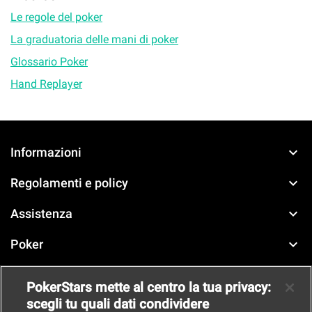
Le regole del poker
La graduatoria delle mani di poker
Glossario Poker
Hand Replayer
keyboard_arrow_down
Informazioni
keyboard_arrow_down
Regolamenti e policy
keyboard_arrow_down
Assistenza
keyboard_arrow_down
Poker
keyboard_arrow_down
Casinò
PokerStars mette al centro la tua privacy:
scegli tu quali dati condividere
keyboard_arrow_down
Scommesse