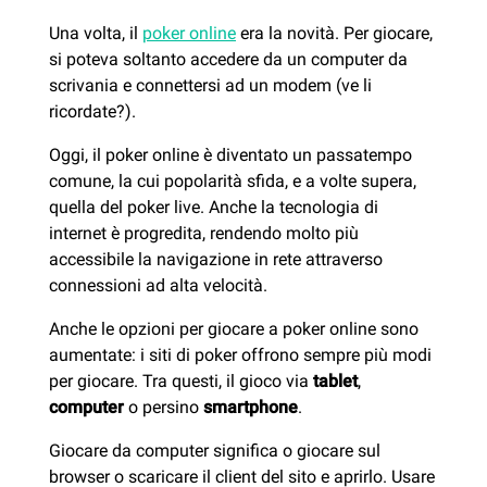
Una volta, il
poker online
era la novità. Per giocare,
si poteva soltanto accedere da un computer da
scrivania e connettersi ad un modem (ve li
ricordate?).
Oggi, il poker online è diventato un passatempo
comune, la cui popolarità sfida, e a volte supera,
quella del poker live. Anche la tecnologia di
internet è progredita, rendendo molto più
accessibile la navigazione in rete attraverso
connessioni ad alta velocità.
Anche le opzioni per giocare a poker online sono
aumentate: i siti di poker offrono sempre più modi
per giocare. Tra questi, il gioco via
tablet
,
computer
o persino
smartphone
.
Giocare da computer significa o giocare sul
browser o scaricare il client del sito e aprirlo. Usare