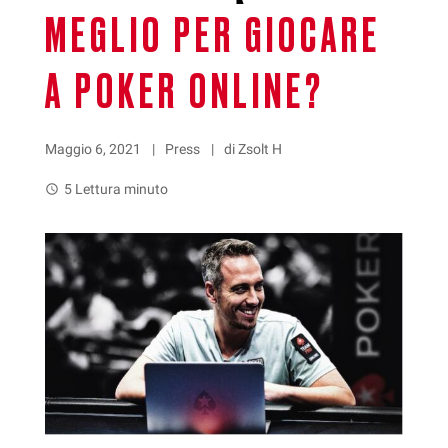
MEGLIO PER GIOCARE
A POKER ONLINE?
Maggio 6, 2021
Press
di Zsolt H
5 Lettura minuto
watch_later