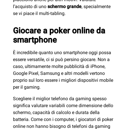
l’acquisto di uno
schermo grande
, specialmente
se vi piace il multi-tabling.
Giocare a poker online da
smartphone
È incredibile quanto uno smartphone oggi possa
essere versatile, ci si può persino giocare. Non a
caso, ultimamente molte pubblicità di iPhone,
Google Pixel, Samsung e altri modelli vertono
proprio sul loro essere i migliori dispositivi mobile
per il gaming.
Scegliere il miglior telefono da gaming spesso
significa valutare variabili come dimensione dello
schermo, capacità di calcolo e durata della
batteria. Come con i computer, i giocatori di poker
online non hanno bisogno di telefoni da gaming