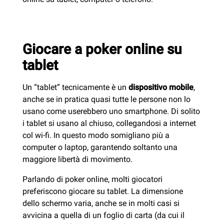
Giocare a poker online su
tablet
Un “tablet” tecnicamente è un
dispositivo mobile
,
anche se in pratica quasi tutte le persone non lo
usano come userebbero uno smartphone. Di solito
i tablet si usano al chiuso, collegandosi a internet
col wi-fi. In questo modo somigliano più a
computer o laptop, garantendo soltanto una
maggiore libertà di movimento.
Parlando di poker online, molti giocatori
preferiscono giocare su tablet. La dimensione
dello schermo varia, anche se in molti casi si
avvicina a quella di un foglio di carta (da cui il