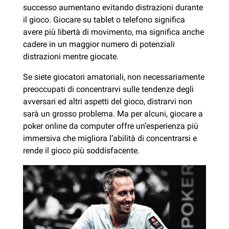
successo aumentano evitando distrazioni durante
il gioco. Giocare su tablet o telefono significa
avere più libertà di movimento, ma significa anche
cadere in un maggior numero di potenziali
distrazioni mentre giocate.
Se siete giocatori amatoriali, non necessariamente
preoccupati di concentrarvi sulle tendenze degli
avversari ed altri aspetti del gioco, distrarvi non
sarà un grosso problema. Ma per alcuni, giocare a
poker online da computer offre un’esperienza più
immersiva che migliora l’abilità di concentrarsi e
rende il gioco più soddisfacente.