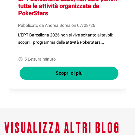
tutte le attività organizzate da
PokerStars
Pubblicato da Andrea Borea on 07/08/26
L’EPT Barcellona 2026 non si vive soltanto ai tavoli:
scopri il programma delle attività PokerStars...
watch_later
5 Lettura minuto
Scopri di più
VISUALIZZA ALTRI BLOG