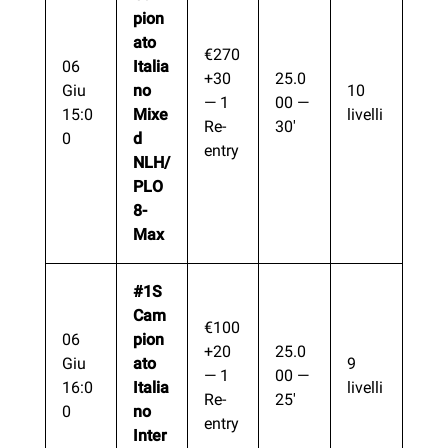
pion
ato
€270
06
Italia
+30
25.0
Giu
no
10
— 1
00 —
15:0
Mixe
livelli
Re-
30′
0
d
entry
NLH/
PLO
8-
Max
#1S
Cam
€100
06
pion
+20
25.0
Giu
ato
9
— 1
00 —
16:0
Italia
livelli
Re-
25′
0
no
entry
Inter