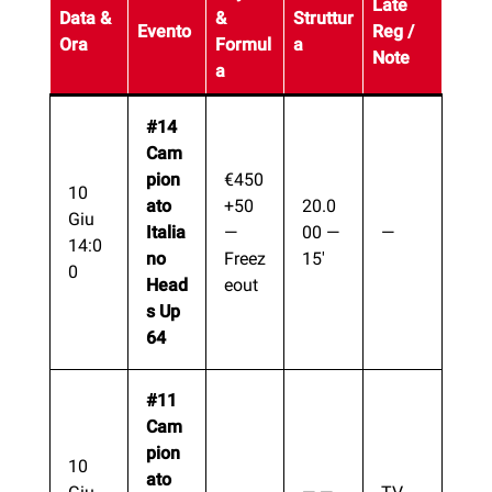
Late
Data &
&
Struttur
Evento
Reg /
Ora
Formul
a
Note
a
#14
Cam
pion
€450
10
ato
+50
20.0
Giu
Italia
—
00 —
—
14:0
no
Freez
15′
0
Head
eout
s Up
64
#11
Cam
pion
10
ato