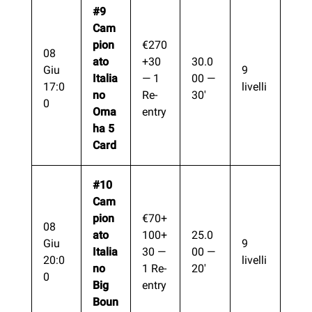
#9
Cam
pion
€270
08
ato
+30
30.0
Giu
9
Italia
— 1
00 —
17:0
livelli
no
Re-
30′
0
Oma
entry
ha 5
Card
#10
Cam
pion
€70+
08
ato
100+
25.0
Giu
9
Italia
30 —
00 —
20:0
livelli
no
1 Re-
20′
0
Big
entry
Boun