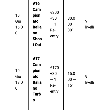
#16
Cam
€300
10
pion
+30
30.0
Giu
ato
9
— 1
00 —
16:0
Italia
livelli
Re-
30′
0
no
entry
Shoo
t Out
#17
Cam
€170
10
pion
+30
15.0
Giu
ato
9
— 1
00 —
18:0
Italia
livelli
Re-
15′
0
no
entry
Turb
o