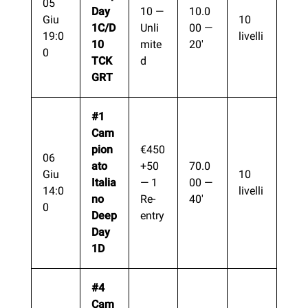
05
Day
10 —
10.0
Giu
10
1C/D
Unli
00 —
19:0
livelli
10
mite
20′
0
TCK
d
GRT
#1
Cam
pion
€450
06
ato
+50
70.0
Giu
10
Italia
— 1
00 —
14:0
livelli
no
Re-
40′
0
Deep
entry
Day
1D
#4
Cam