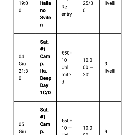
19:0
Italia
25/3
livelli
Re-
0
no
0′
entry
Svite
n
Sat.
#1
€50+
04
Cam
10 —
10.0
Giu
p.
9
Unli
00 —
21:3
Ita.
livelli
mite
20′
0
Deep
d
Day
1C/D
Sat.
#1
€50+
05
Cam
10 —
10.0
Giu
p.
9