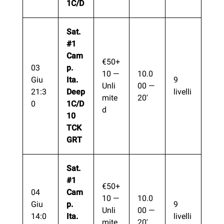
1C/D
Sat.
#1
Cam
€50+
03
p.
10 —
10.0
Giu
Ita.
9
Unli
00 —
21:3
Deep
livelli
mite
20′
0
1C/D
d
10
TCK
GRT
Sat.
#1
€50+
04
Cam
10 —
10.0
Giu
p.
9
Unli
00 —
14:0
Ita.
livelli
mite
20′