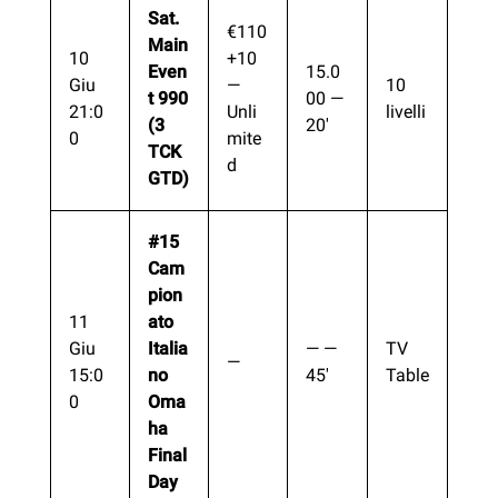
Sat.
€110
Main
10
+10
Even
15.0
Giu
—
10
t 990
00 —
21:0
Unli
livelli
(3
20′
0
mite
TCK
d
GTD)
#15
Cam
pion
11
ato
Giu
Italia
— —
TV
—
15:0
no
45′
Table
0
Oma
ha
Final
Day