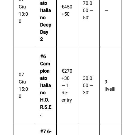
ato
70.0
Giu
€450
Italia
00 —
—
13:0
+50
no
50′
0
Deep
Day
2
#6
Cam
pion
€270
07
ato
+30
30.0
Giu
9
Italia
— 1
00 —
15:0
livelli
no
Re-
30′
0
H.O.
entry
R.S.E
.
#7 6-