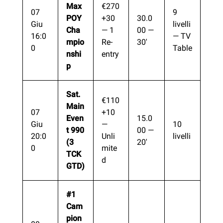
Max
€270
07
9
POY
+30
30.0
Giu
livelli
Cha
— 1
00 —
16:0
— TV
mpio
Re-
30′
0
Table
nshi
entry
p
Sat.
€110
Main
07
+10
Even
15.0
Giu
—
10
t 990
00 —
20:0
Unli
livelli
(3
20′
0
mite
TCK
d
GTD)
#1
Cam
pion