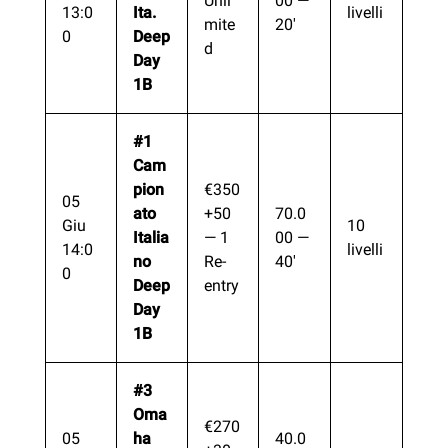
Unli
00 —
13:0
Ita.
livelli
mite
20′
0
Deep
d
Day
1B
#1
Cam
pion
€350
05
ato
+50
70.0
Giu
10
Italia
— 1
00 —
14:0
livelli
no
Re-
40′
0
Deep
entry
Day
1B
#3
Oma
€270
05
ha
40.0