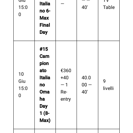
Giu
— —
TV
Italia
—
15:0
40′
Table
no 6-
0
Max
Final
Day
#15
Cam
pion
ato
€360
10
Italia
+40
40.0
Giu
9
no
— 1
00 —
15:0
livelli
Oma
Re-
40′
0
ha
entry
Day
1 (8-
Max)