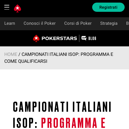
Registrati
Learn
Conosci il Poker
Corsi di Poker
Strategia
B
Salta
al
contenuto
HOME
/
CAMPIONATI ITALIANI ISOP: PROGRAMMA E
COME QUALIFICARSI
CAMPIONATI ITALIANI
ISOP:
PROGRAMMA E