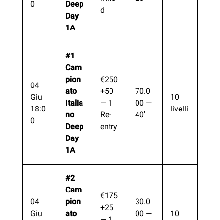
0
Deep
d
Day
1A
#1
Cam
pion
€250
04
ato
+50
70.0
Giu
10
Italia
— 1
00 —
18:0
livelli
no
Re-
40′
0
Deep
entry
Day
1A
#2
Cam
€175
04
pion
30.0
+25
Giu
ato
00 —
10
— 1