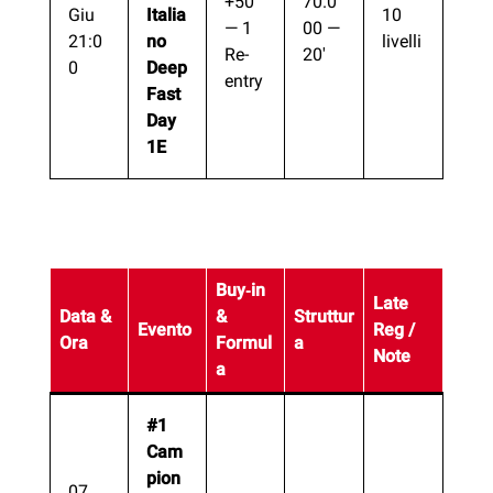
+50
70.0
Giu
Italia
10
— 1
00 —
21:0
no
livelli
Re-
20′
0
Deep
entry
Fast
Day
1E
Buy‑in
Late
Data &
&
Struttur
Evento
Reg /
Ora
Formul
a
Note
a
#1
Cam
pion
07