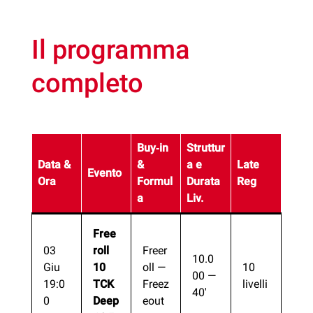
Il programma
completo
Buy‑in
Struttur
Data &
&
a
e
Late
Evento
Ora
Formul
Durata
Reg
a
Liv.
Free
03
roll
Freer
10.0
Giu
10
oll —
10
00 —
19:0
TCK
Freez
livelli
40′
0
Deep
eout