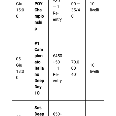
+30
Giu
POY
00 —
10
— 1
15:0
Cha
35/4
livelli
Re-
0
mpio
0′
entry
nshi
p
#1
Cam
pion
€450
05
ato
+50
70.0
Giu
10
Italia
— 1
00 —
18:0
livelli
no
Re-
40′
0
Deep
entry
Day
1C
Sat.
Deep
€50+