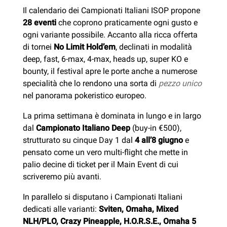
Il calendario dei Campionati Italiani ISOP propone
28 eventi
che coprono praticamente ogni gusto e
ogni variante possibile. Accanto alla ricca offerta
di tornei
No Limit Hold’em
, declinati in modalità
deep, fast, 6-max, 4-max, heads up, super KO e
bounty, il festival apre le porte anche a numerose
specialità che lo rendono una sorta di
pezzo unico
nel panorama pokeristico europeo.
La prima settimana è dominata in lungo e in largo
dal
Campionato Italiano Deep
(buy-in €500),
strutturato su cinque Day 1 dal
4 all’8 giugno
e
pensato come un vero multi-flight che mette in
palio decine di ticket per il Main Event di cui
scriveremo più avanti.
In parallelo si disputano i Campionati Italiani
dedicati alle varianti:
Sviten, Omaha, Mixed
NLH/PLO, Crazy Pineapple, H.O.R.S.E., Omaha 5