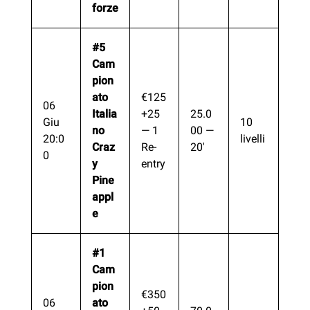
forze
#5
Cam
pion
ato
€125
06
Italia
+25
25.0
Giu
10
no
— 1
00 —
20:0
livelli
Craz
Re-
20′
0
y
entry
Pine
appl
e
#1
Cam
pion
€350
06
ato