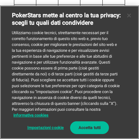
Cam
PokerStars mette al centro la tua privacy:
pion
scegli tu quali dati condividere
ato
Utilizziamo cookie tecnici, strettamente necessari per il
Italia
corretto funzionamento di questo sito web e, previo tuo
11
no
Day
VIDE
consenso, cookie per migliorare le prestazioni del sito web e
Giu
—
Head
2
O
la tua esperienza di navigazione e per visualizzare avvisi
—
pertinenti in base alle tue preferenze e alle tue abitudini di
s Up
navigazione e per utilizzare funzionalità avanzate. Questi
64 –
cookie possono essere di prima parte (cioè gestiti
Final
direttamente da noi) o di terze parti (cioè gestiti da terze parti
Day
di fiducia). Puoi scegliere se accettare tutti i cookie oppure
puoi selezionare le tue preferenze per ogni categoria di cookie
cliccando su "Impostazioni cookie". Puoi procedere con la
#18
navigazione in assenza di cookie diversi da quelli tecnici,
attraverso la chiusura di questo banner (cliccando sulla “X”).
Cam
Per maggiori informazioni puoi consultare la nostra
pion
€300
informativa cookies
11
ato
+30
30.0
Giu
9
Italia
—
00 —
Impostazioni cookie
Accetta tutti
15:0
livelli
no
Freez
30′
0