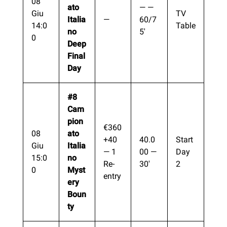
08
ato
— —
Giu
TV
Italia
—
60/7
14:0
Table
no
5′
0
Deep
Final
Day
#8
Cam
pion
€360
08
ato
+40
40.0
Start
Giu
Italia
— 1
00 —
Day
15:0
no
Re-
30′
2
0
Myst
entry
ery
Boun
ty