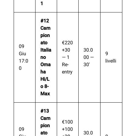
1
#12
Cam
pion
ato
€220
09
Italia
+30
30.0
Giu
9
no
— 1
00 —
17:0
livelli
Oma
Re-
30′
0
ha
entry
Hi/L
o 8-
Max
#13
Cam
€100
pion
09
+100
ato
30.0