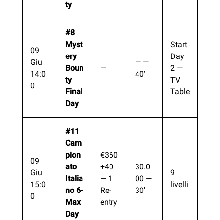
ty
#8
Myst
Start
09
ery
Day
Giu
— —
Boun
—
2 —
14:0
40′
ty
TV
0
Final
Table
Day
#11
Cam
pion
€360
09
ato
+40
30.0
Giu
9
Italia
— 1
00 —
15:0
livelli
no 6-
Re-
30′
0
Max
entry
Day