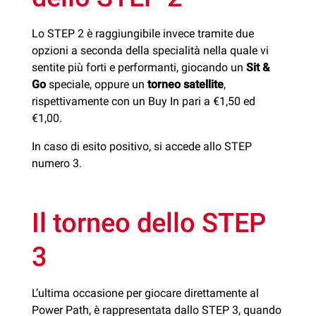
Lo STEP 2 è raggiungibile invece tramite due
opzioni a seconda della specialità nella quale vi
sentite più forti e performanti, giocando un
Sit &
Go
speciale, oppure un
torneo satellite
,
rispettivamente con un Buy In pari a €1,50 ed
€1,00.
In caso di esito positivo, si accede allo STEP
numero 3.
Il torneo dello STEP
3
L’ultima occasione per giocare direttamente al
Power Path, è rappresentata dallo STEP 3, quando