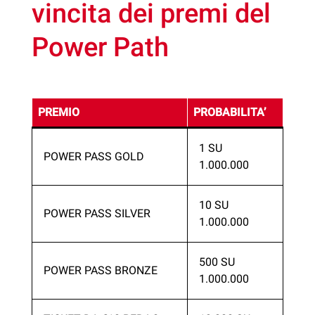
vincita dei premi del
Power Path
PREMIO
PROBABILITA’
1 SU
POWER PASS GOLD
1.000.000
10 SU
POWER PASS SILVER
1.000.000
500 SU
POWER PASS BRONZE
1.000.000