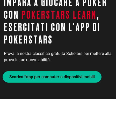
IMPARA A GIOCARE A POKER
CON
POKERSTARS LEARN
,
ESERCITATI CON L'APP DI
POKERSTARS
Prova la nostra classifica gratuita Scholars per mettere alla
prova le tue nuove abilità.
Scarica l'app per computer o dispositivi mobili