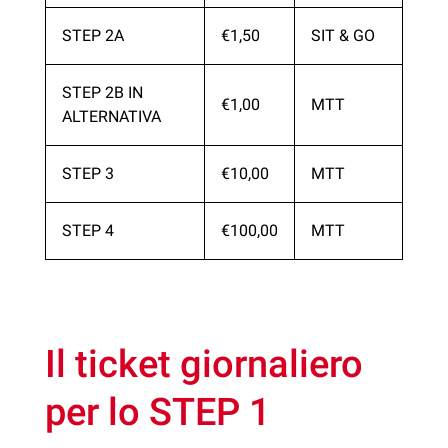
STEP 2A
€1,50
SIT & GO
STEP 2B IN
€1,00
MTT
ALTERNATIVA
STEP 3
€10,00
MTT
STEP 4
€100,00
MTT
Il ticket giornaliero
per lo STEP 1