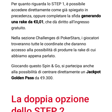
Per quanto riguarda lo STEP 1, è possibile
accedere direttamente come già spiegato in
precedenza, oppure completare la sfida
generando
una rake da €0,01
, che dà diritto all’ingresso
gratuito.
Nella sezione Challenges di PokerStars, i giocatori
troveranno tutte le coordinate che daranno
accesso alla possibilità di produrre la rake di cui
abbiamo appena parlato.
Giocando questo Spin & Go, si partecipa anche
alla possibilità di centrare direttamente un
Jackpot
Golden Pass
da €9.300.
La doppia opzione
dello STEP 2