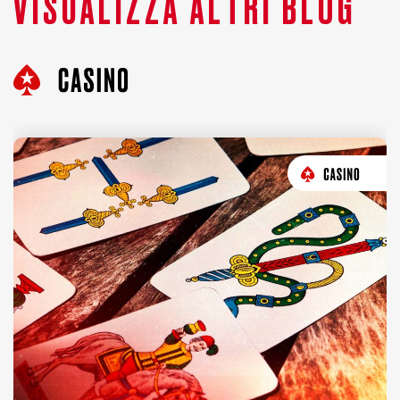
VISUALIZZA ALTRI BLOG
Casino