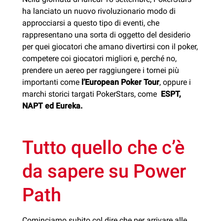
ha lanciato un nuovo rivoluzionario modo di
approcciarsi a questo tipo di eventi, che
rappresentano una sorta di oggetto del desiderio
per quei giocatori che amano divertirsi con il poker,
competere coi giocatori migliori e, perché no,
prendere un aereo per raggiungere i tornei più
importanti come
l’European Poker Tour
, oppure i
marchi storici targati PokerStars, come
ESPT,
NAPT ed Eureka.
Tutto quello che c’è
da sapere su Power
Path
Cominciamo subito col dire che per arrivare alle