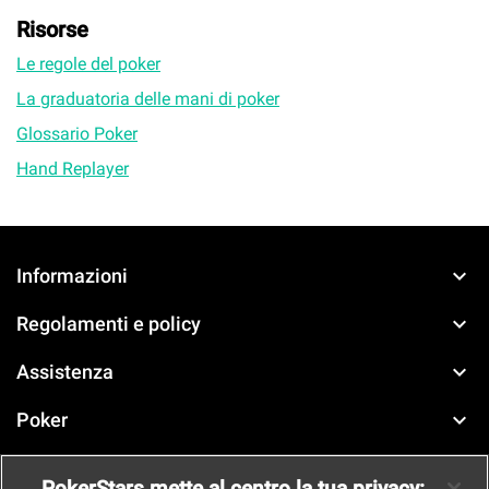
Risorse
Le regole del poker
La graduatoria delle mani di poker
Glossario Poker
Hand Replayer
keyboard_arrow_down
Informazioni
keyboard_arrow_down
Regolamenti e policy
keyboard_arrow_down
Assistenza
keyboard_arrow_down
Poker
keyboard_arrow_down
Casinò
PokerStars mette al centro la tua privacy: