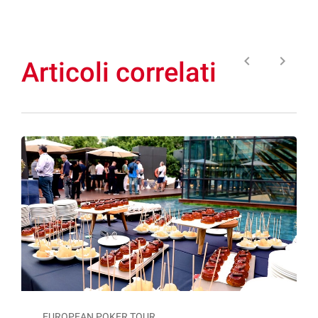
keyboard_arrow_left
keyboard_arrow_right
Articoli correlati
EUROPEAN POKER TOUR