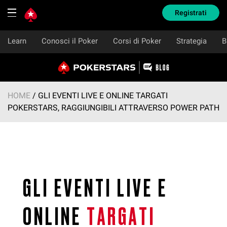
Registrati
Learn
Conosci il Poker
Corsi di Poker
Strategia
B
Salta
al
contenuto
HOME
/
GLI EVENTI LIVE E ONLINE TARGATI
POKERSTARS, RAGGIUNGIBILI ATTRAVERSO POWER PATH
GLI EVENTI LIVE E
ONLINE
TARGATI