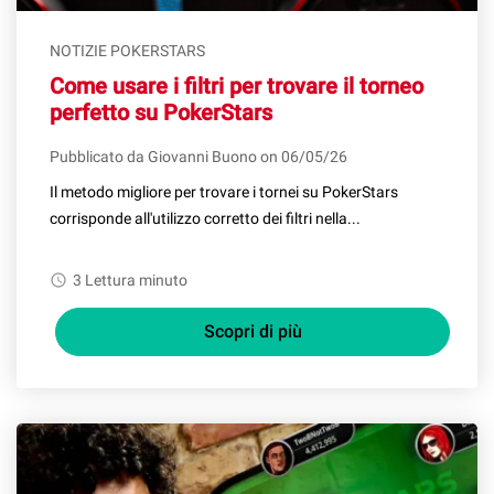
NOTIZIE POKERSTARS
Come usare i filtri per trovare il torneo
perfetto su PokerStars
Pubblicato da Giovanni Buono on 06/05/26
Il metodo migliore per trovare i tornei su PokerStars
corrisponde all'utilizzo corretto dei filtri nella...
watch_later
3 Lettura minuto
Scopri di più