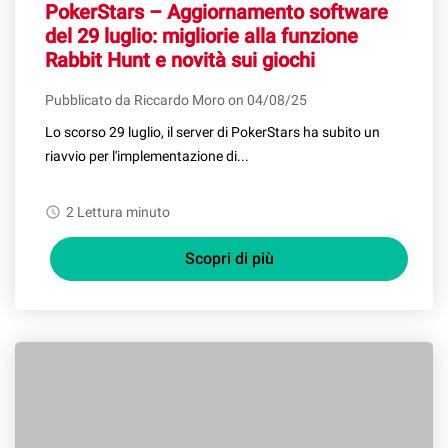
PokerStars – Aggiornamento software
del 29 luglio: migliorie alla funzione
Rabbit Hunt e novità sui giochi
Pubblicato da Riccardo Moro on 04/08/25
Lo scorso 29 luglio, il server di PokerStars ha subito un
riavvio per l'implementazione di...
watch_later
2 Lettura minuto
Scopri di più