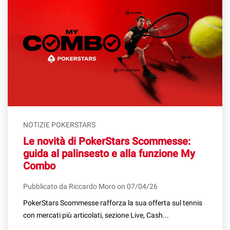
NOTIZIE POKERSTARS
Le novità di PokerStars Scommesse:
guida al palinsesto e alla funzione My
Combo
Pubblicato da Riccardo Moro on 07/04/26
PokerStars Scommesse rafforza la sua offerta sul tennis
con mercati più articolati, sezione Live, Cash...