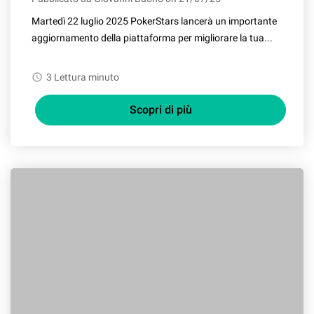
Martedì 22 luglio 2025 PokerStars lancerà un importante
aggiornamento della piattaforma per migliorare la tua...
watch_later
3 Lettura minuto
Scopri di più