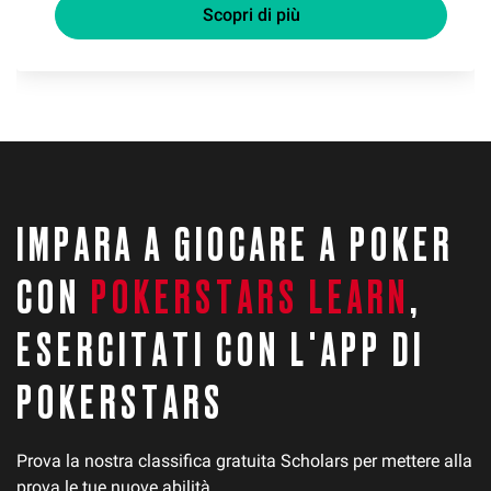
Scopri di più
IMPARA A GIOCARE A POKER
CON
POKERSTARS LEARN
,
ESERCITATI CON L'APP DI
POKERSTARS
Prova la nostra classifica gratuita Scholars per mettere alla
prova le tue nuove abilità.