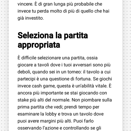
vincere. È di gran lunga più probabile che
invece tu perda molto di più di quello che hai
già investito.
Seleziona la partita
appropriata
È difficile selezionare una partita, ossia
giocare a tavoli dove i tuoi avversari sono più
deboli, quando sei in un torneo: il tavolo a cui
partecipi è una questione di fortuna. Se giochi
invece cash game, questa è un’abilità vitale. È
ancora più importante se stai giocando con
stake più alti del normale. Non piombare sulla
prima partita che vedi; prendi tempo per
esaminare la lobby e trova un tavolo dove
puoi avere margini più alti. Puoi farlo
osservando l’azione e controllando se gli