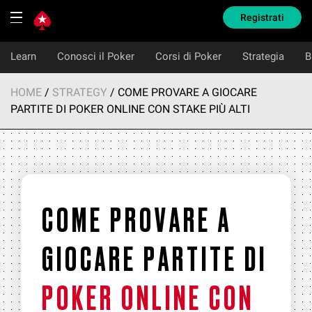
Registrati
Learn
Conosci il Poker
Corsi di Poker
Strategia
B
Salta
HOME
/
STRATEGY
/
COME PROVARE A GIOCARE
al
PARTITE DI POKER ONLINE CON STAKE PIÙ ALTI
contenuto
COME PROVARE A
GIOCARE PARTITE DI
POKER ONLINE CON