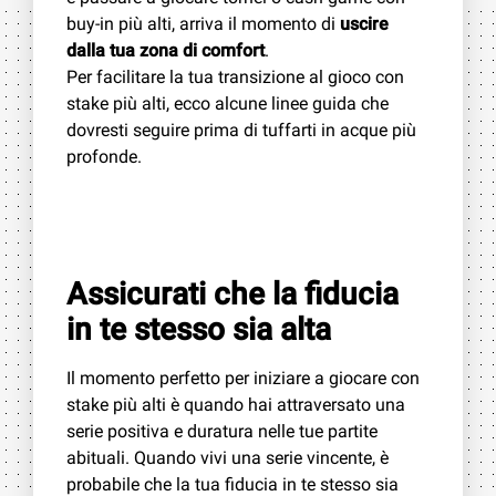
buy-in più alti, arriva il momento di
uscire
dalla tua zona di comfort
.
Per facilitare la tua transizione al gioco con
stake più alti, ecco alcune linee guida che
dovresti seguire prima di tuffarti in acque più
profonde.
Assicurati che la fiducia
in te stesso sia alta
Il momento perfetto per iniziare a giocare con
stake più alti è quando hai attraversato una
serie positiva e duratura nelle tue partite
abituali. Quando vivi una serie vincente, è
probabile che la tua fiducia in te stesso sia