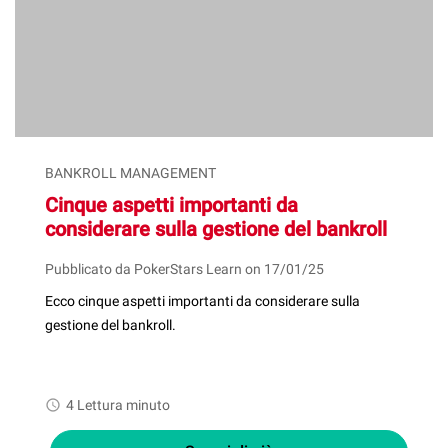
BANKROLL MANAGEMENT
Cinque aspetti importanti da
considerare sulla gestione del bankroll
Pubblicato da PokerStars Learn on 17/01/25
Ecco cinque aspetti importanti da considerare sulla
gestione del bankroll.
watch_later
4 Lettura minuto