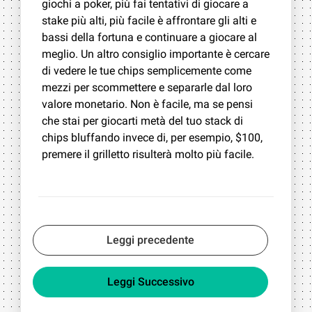
giochi a poker, più fai tentativi di giocare a
stake più alti, più facile è affrontare gli alti e
bassi della fortuna e continuare a giocare al
meglio. Un altro consiglio importante è cercare
di vedere le tue chips semplicemente come
mezzi per scommettere e separarle dal loro
valore monetario. Non è facile, ma se pensi
che stai per giocarti metà del tuo stack di
chips bluffando invece di, per esempio, $100,
premere il grilletto risulterà molto più facile.
Leggi precedente
Leggi Successivo