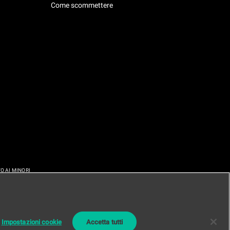
Come scommettere
TO AI MINORI
DIPENDENZA PATOLOGICA
Impostazioni cookie
Accetta tutti