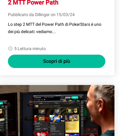
2 MTT Power Path
Pubblicato da Dillinger on 15/03/24
Lo step 2 MTT del Power Path di PokerStars è uno
dei più delicati: vediamo...
watch_later
5 Lettura minuto
Scopri di più