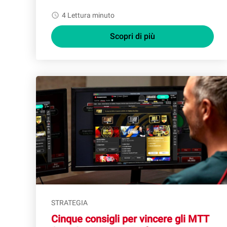
watch_later
4 Lettura minuto
Scopri di più
STRATEGIA
Cinque consigli per vincere gli MTT