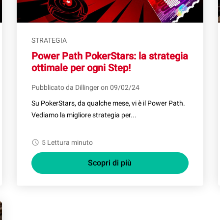
STRATEGIA
Power Path PokerStars: la strategia
ottimale per ogni Step!
Pubblicato da Dillinger on 09/02/24
Su PokerStars, da qualche mese, vi è il Power Path.
Vediamo la migliore strategia per...
watch_later
5 Lettura minuto
Scopri di più