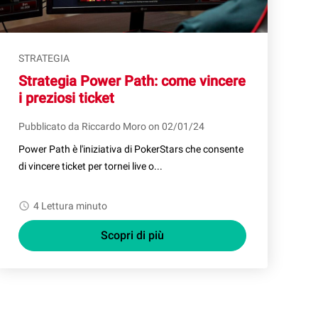
STRATEGIA
Strategia Power Path: come vincere
i preziosi ticket
Pubblicato da Riccardo Moro on 02/01/24
Power Path è l'iniziativa di PokerStars che consente
di vincere ticket per tornei live o...
watch_later
4 Lettura minuto
Scopri di più