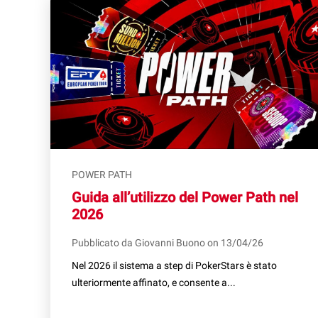
POWER PATH
Guida all’utilizzo del Power Path nel
2026
Pubblicato da Giovanni Buono on 13/04/26
Nel 2026 il sistema a step di PokerStars è stato
ulteriormente affinato, e consente a...