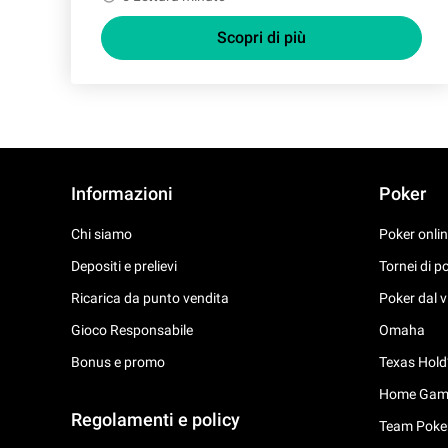
Scopri di più
Informazioni
Poker
Chi siamo
Poker onli
Depositi e prelievi
Tornei di p
Ricarica da punto vendita
Poker dal v
Gioco Responsabile
Omaha
Bonus e promo
Texas Hol
Home Gam
Regolamenti e policy
Team Poke