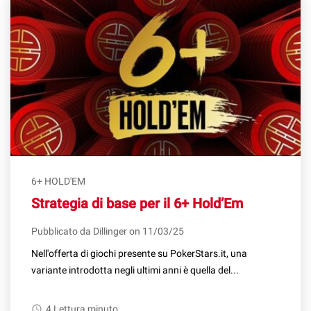
6+ HOLD'EM
Strategia di base per il 6+ Hold’Em
Pubblicato da Dillinger on 11/03/25
Nell'offerta di giochi presente su PokerStars.it, una
variante introdotta negli ultimi anni è quella del...
watch_later
4 Lettura minuto