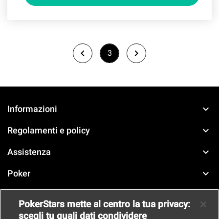
keyboard_arrow_left
keyboard_arrow_right
3
keyboard_arrow_down
Informazioni
keyboard_arrow_down
Regolamenti e policy
keyboard_arrow_down
Assistenza
keyboard_arrow_down
Poker
keyboard_arrow_down
Casinò
PokerStars mette al centro la tua privacy:
scegli tu quali dati condividere
keyboard_arrow_down
Scommesse