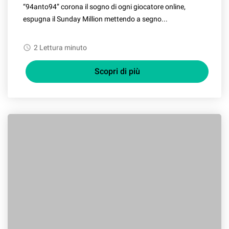
“94anto94” corona il sogno di ogni giocatore online,
espugna il Sunday Million mettendo a segno...
watch_later
2 Lettura minuto
Scopri di più