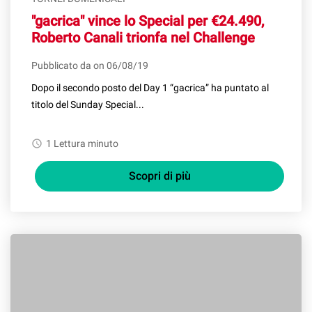
"gacrica" vince lo Special per €24.490,
Roberto Canali trionfa nel Challenge
Pubblicato da on 06/08/19
Dopo il secondo posto del Day 1 “gacrica” ha puntato al
titolo del Sunday Special...
watch_later
1 Lettura minuto
Scopri di più