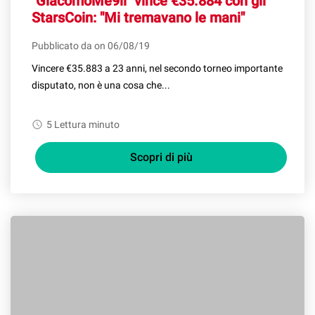
"GiacomoMe9li" vince €35.884 con gli
StarsCoin: "Mi tremavano le mani"
Pubblicato da on 06/08/19
Vincere €35.883 a 23 anni, nel secondo torneo importante
disputato, non è una cosa che...
watch_later
5 Lettura minuto
Scopri di più