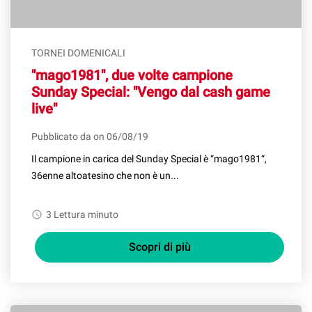
TORNEI DOMENICALI
"mago1981", due volte campione
Sunday Special: "Vengo dal cash game
live"
Pubblicato da on 06/08/19
Il campione in carica del Sunday Special è “mago1981“,
36enne altoatesino che non è un...
watch_later
3 Lettura minuto
Scopri di più