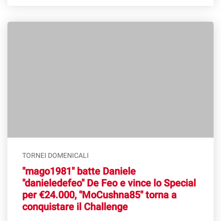
TORNEI DOMENICALI
"mago1981" batte Daniele
"danieledefeo" De Feo e vince lo Special
per €24.000, "MoCushna85" torna a
conquistare il Challenge