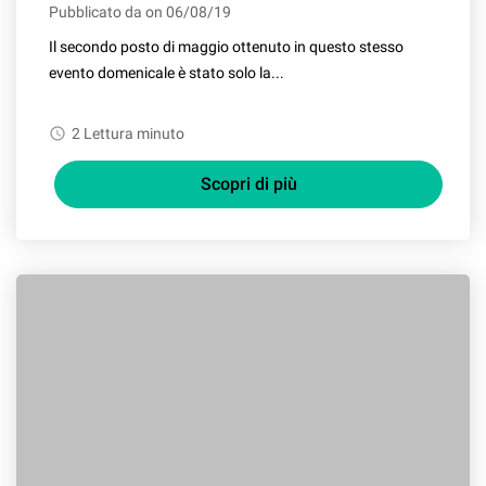
Pubblicato da on 06/08/19
Il secondo posto di maggio ottenuto in questo stesso
evento domenicale è stato solo la...
watch_later
2 Lettura minuto
Scopri di più