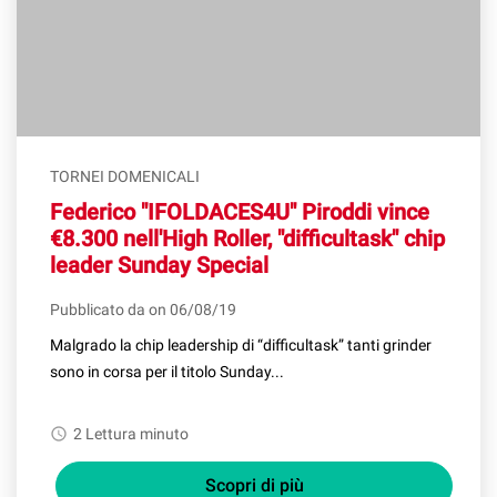
TORNEI DOMENICALI
Federico "IFOLDACES4U" Piroddi vince
€8.300 nell'High Roller, "difficultask" chip
leader Sunday Special
Pubblicato da on 06/08/19
Malgrado la chip leadership di “difficultask” tanti grinder
sono in corsa per il titolo Sunday...
watch_later
2 Lettura minuto
Scopri di più