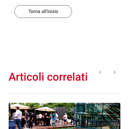
Torna all’inizio
keyboard_arrow_left
keyboard_arrow_right
Articoli correlati