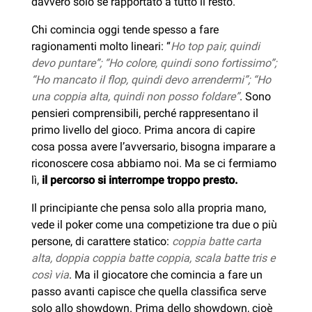
davvero solo se rapportato a tutto il resto.
Chi comincia oggi tende spesso a fare
ragionamenti molto lineari: “
Ho top pair, quindi
devo puntare”; “Ho colore, quindi sono fortissimo”;
“Ho mancato il flop, quindi devo arrendermi”; “Ho
una coppia alta, quindi non posso foldare”
. Sono
pensieri comprensibili, perché rappresentano il
primo livello del gioco. Prima ancora di capire
cosa possa avere l’avversario, bisogna imparare a
riconoscere cosa abbiamo noi. Ma se ci fermiamo
lì,
il percorso si interrompe troppo presto.
Il principiante che pensa solo alla propria mano,
vede il poker come una competizione tra due o più
persone, di carattere statico:
coppia batte carta
alta, doppia coppia batte coppia, scala batte tris e
così via
. Ma il giocatore che comincia a fare un
passo avanti capisce che quella classifica serve
solo allo showdown. Prima dello showdown, cioè