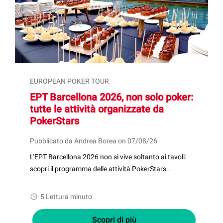
EUROPEAN POKER TOUR
EPT Barcellona 2026, non solo poker:
tutte le attività organizzate da
PokerStars
Pubblicato da Andrea Borea on 07/08/26
L’EPT Barcellona 2026 non si vive soltanto ai tavoli:
scopri il programma delle attività PokerStars...
watch_later
5 Lettura minuto
Scopri di più